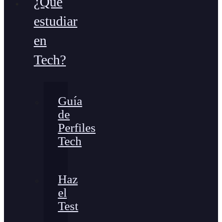
¿Qué
estudiar
en
Tech?
Guía
de
Perfiles
Tech
Haz
el
Test