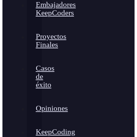
Embajadores
KeepCoders
Proyectos
Finales
Casos
de
éxito
Opiniones
KeepCoding