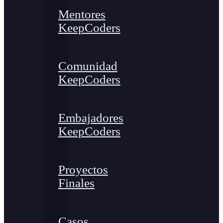
Mentores
KeepCoders
Comunidad
KeepCoders
Embajadores
KeepCoders
Proyectos
Finales
Casos