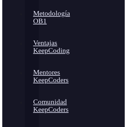
Metodología
OB1
Ventajas
KeepCoding
Mentores
KeepCoders
Comunidad
KeepCoders