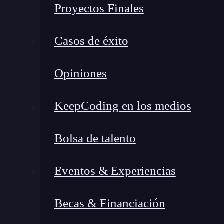
también ofrece soluciones innovadoras para la 
Proyectos Finales
de manera descentralizada y segura, la cad
de transacciones que puede utilizarse para ra
Casos de éxito
productos.
Opiniones
Los contratos inteligentes, programas info
se cumplen ciertas condiciones preestableci
KeepCoding en los medios
contra las falsificaciones.
Estos contratos puede
producto en cada etapa de la cadena de suministr
Bolsa de talento
Las aplicaciones descentralizadas, o dApps, so
sin la necesidad de intermediarios.
Estas aplic
Eventos & Experiencias
de seguimiento y autenticación de productos
Ventajas de la prevención de 
Becas & Financiación