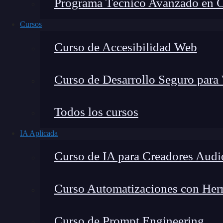
Programa Técnico Avanzado en Cib
Cursos
Curso de Accesibilidad Web
Curso de Desarrollo Seguro para
Todos los cursos
IA Aplicada
Lucia Gómez Salgado
Curso de IA para Creadores Audi
Contribuyo a acercar la realidad del sector tecno
visión de mercado y experiencia directa en proces
Curso Automatizaciones con Herra
Curso de Prompt Engineering