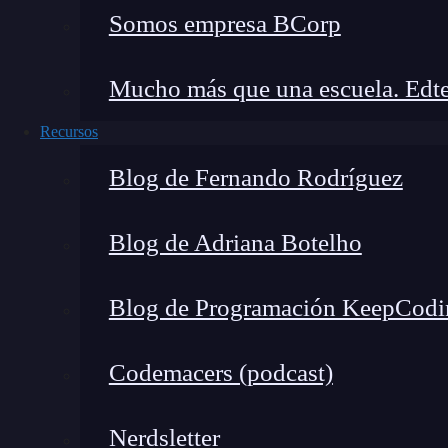
Transparencia y trazabilidad:
La inform
Somos empresa BCorp
transparente y puede ser rastreada en tiempo
falsificados.
Mucho más que una escuela. Edte
Seguridad:
La tecnología blockchain prop
Recursos
garantizar que los datos no puedan ser mo
Blog de Fernando Rodríguez
Reducción de costos:
Al eliminar interme
ayudar a reducir los costos asociados con l
Blog de Adriana Botelho
Mejora de la reputación de la marca:
Al
transparencia, las empresas pueden mejorar
Blog de Programación KeepCodi
¿Cómo comenzar la prevenció
Codemacers (podcast)
Investigar soluciones existentes:
Existen 
utilizando dApps para prevenir falsificaci
Nerdsletter