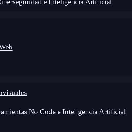
erseguridad e Inteligencia Artificial
 Web
ovisuales
lógico a nuevos profesionales, combinando conocimiento práctico,
os de transformación profesional.
mientas No Code e Inteligencia Artificial