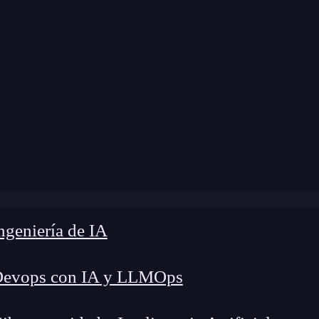
 modificación:
11 de abril de 2024 |
Tiempo de L
»
Prevención de falsificaciones con dApps: ¿Cómo hacerlo?
geniería de IA
Devops con IA y LLMOps