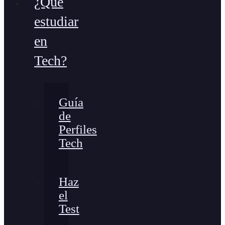
¿Qué
estudiar
en
Tech?
Guía
de
Perfiles
Tech
Haz
el
Test