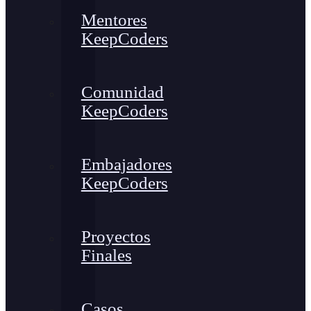
Mentores
KeepCoders
Comunidad
KeepCoders
Embajadores
KeepCoders
Proyectos
Finales
Casos