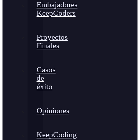
Embajadores
KeepCoders
Proyectos
Finales
Casos
de
éxito
Opiniones
KeepCoding