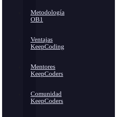
Metodología
OB1
Ventajas
KeepCoding
Mentores
KeepCoders
Comunidad
KeepCoders