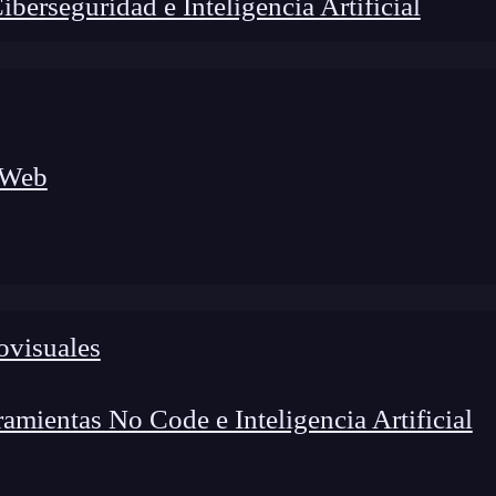
erseguridad e Inteligencia Artificial
 Web
ovisuales
lógico a nuevos profesionales, combinando conocimiento práctico,
os de transformación profesional.
mientas No Code e Inteligencia Artificial