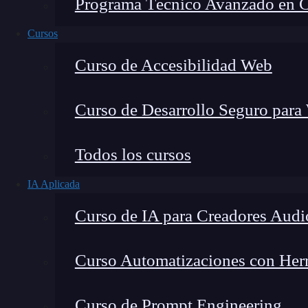
Programa Técnico Avanzado en Cib
Cursos
Curso de Accesibilidad Web
Curso de Desarrollo Seguro para
Todos los cursos
IA Aplicada
Lucia Gómez Salgado
Curso de IA para Creadores Audi
Contribuyo a acercar la realidad del sector tecno
visión de mercado y experiencia directa en proces
Curso Automatizaciones con Herra
Curso de Prompt Engineering