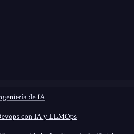
 modificación:
10 de abril de 2024 |
Tiempo de L
Seguridad y privacidad de datos desde la perspectiva de U
geniería de IA
Devops con IA y LLMOps