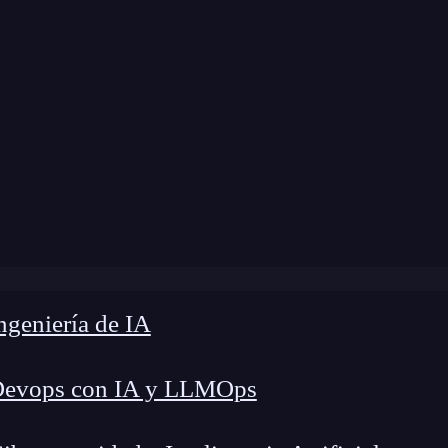
modificación:
19 de mayo de 2025 |
Tiempo de L
r IA: qué es, cómo funciona y por qué está transformando e
geniería de IA
Devops con IA y LLMOps