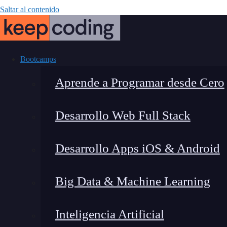
Saltar al contenido
Bootcamps
Aprende a Programar desde Cero
Desarrollo Web Full Stack
Programación as
Desarrollo Apps iOS & Android
funciona y por
Big Data & Machine Learning
desar
Inteligencia Artificial