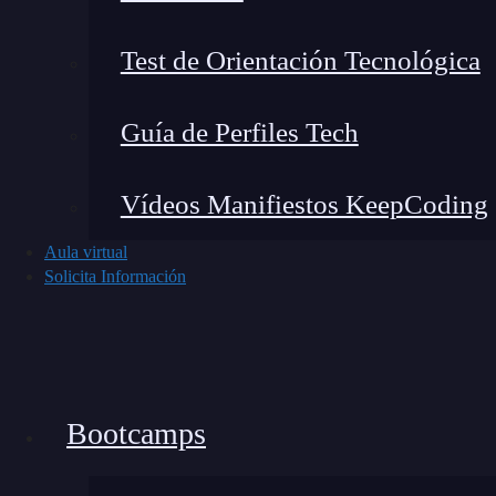
En esencia, estas herramientas de IA funcionan
Test de Orientación Tecnológica
instrucción (prompt) y la IA genera código co
errores, sugerir refactorizaciones o escribir pru
Guía de Perfiles Tech
Pero el proceso no termina ahí. La clave del éxi
Vídeos Manifiestos KeepCoding
revisión. Las personas que dominan este enfoqu
simplifican y robustecen el código generado po
Aula virtual
Solicita Información
Así es como debería integrarse correctament
El humano da el input: una tarea clara, bi
La IA responde con un borrador funcional
El desarrollador revisa, ajusta y valida ese
Bootcamps
Se testea el resultado final y se documenta