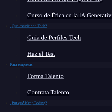
Curso de Ética en la lA Generativ
Para ser un buen
programador
hoy no basta con
¿Qué estudiar en Tech?
colaborar con inteligencias artificiales.
La
pro
Guía de Perfiles Tech
forma en que desarrollamos software y marc
consiste realmente esta práctica? ¿Y cómo puede
Haz el Test
código? Hoy lo descubrirás.
Para empresas
¿Qué encontrarás en este post?
Forma Talento
Contrata Talento
¿Qué es la programación asistida por IA?
¿Por qué KeepCoding?
¿Cómo funciona la programación asistida por IA?