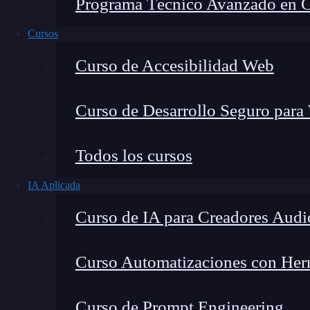
Programa Técnico Avanzado en Cib
Cursos
Curso de Accesibilidad Web
Curso de Desarrollo Seguro para
Todos los cursos
IA Aplicada
Curso de IA para Creadores Audi
Lucia Gómez Salgado
Curso Automatizaciones con Herra
Contribuyo a acercar la realidad del sector tecno
visión de mercado y experiencia directa en proces
Curso de Prompt Engineering