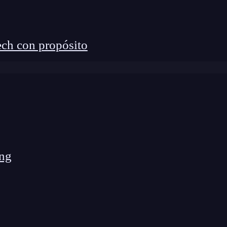
ch con propósito
ng
ión asistida por IA?