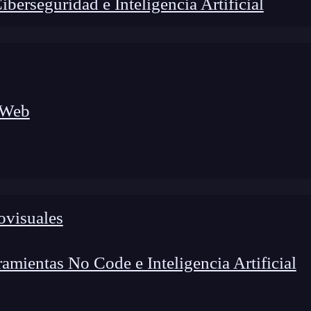
erseguridad e Inteligencia Artificial
 Web
ovisuales
mientas No Code e Inteligencia Artificial
lógico a nuevos profesionales, combinando conocimiento práctico,
os de transformación profesional.