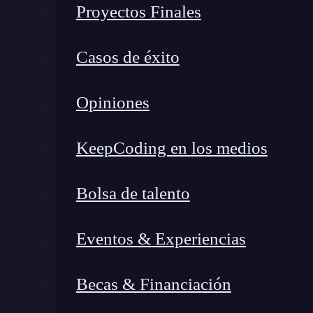
Este enfoque permite acelerar tareas rutinarias,
Proyectos Finales
entrada para personas que están aprendiendo 
responsabilidad: no se trata de dejar que la IA 
Casos de éxito
criterio técnico.
Opiniones
KeepCoding en los medios
Bolsa de talento
Eventos & Experiencias
Becas & Financiación