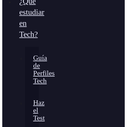
¿Qué
estudiar
en
Tech?
Guía
de
Perfiles
Tech
Haz
el
Test