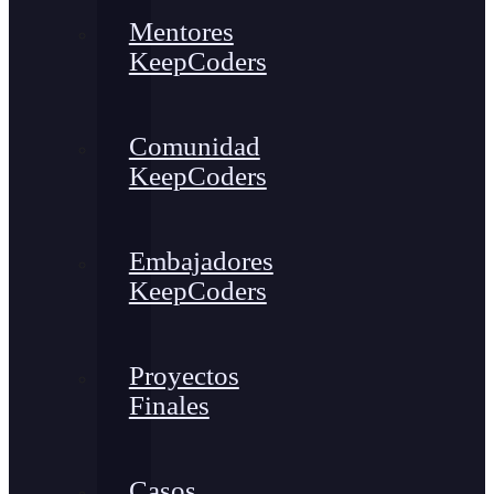
Mentores
KeepCoders
Comunidad
KeepCoders
Embajadores
KeepCoders
Proyectos
Finales
Casos