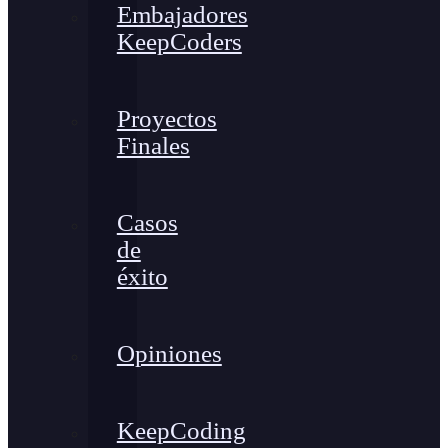
Embajadores
KeepCoders
Proyectos
Finales
Casos
de
éxito
Opiniones
KeepCoding