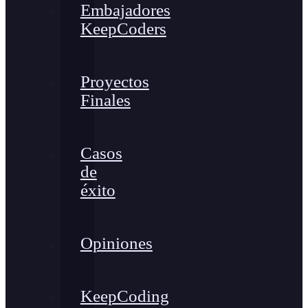
Embajadores
KeepCoders
Proyectos
Finales
Casos
de
éxito
Opiniones
KeepCoding