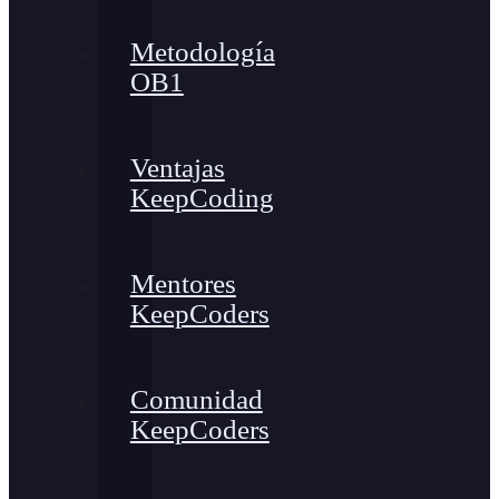
Metodología
OB1
Ventajas
KeepCoding
Mentores
KeepCoders
Comunidad
KeepCoders