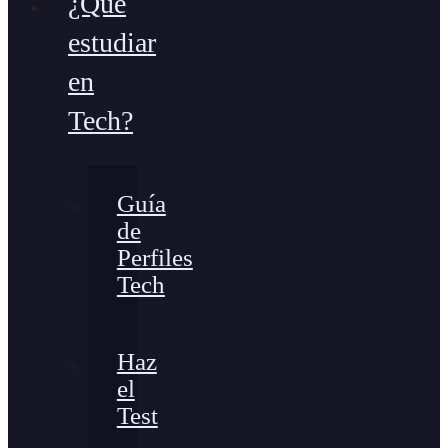
¿Qué
estudiar
en
Tech?
Guía
de
Perfiles
Tech
Haz
el
Test