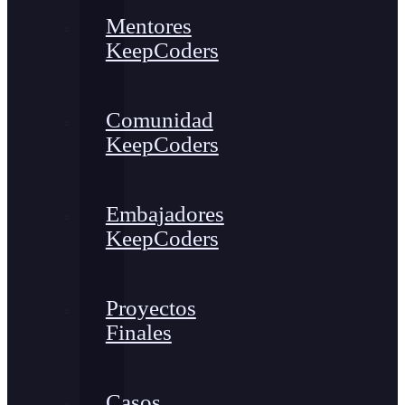
Mentores
KeepCoders
Comunidad
KeepCoders
Embajadores
KeepCoders
Proyectos
Finales
Casos