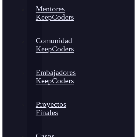
Mentores
KeepCoders
Comunidad
KeepCoders
Embajadores
KeepCoders
Proyectos
Finales
Casos