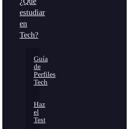
¿Qué
estudiar
en
Tech?
Guía
de
Perfiles
Tech
Haz
el
Test