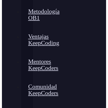
Metodología
OB1
Ventajas
KeepCoding
Mentores
KeepCoders
Comunidad
KeepCoders