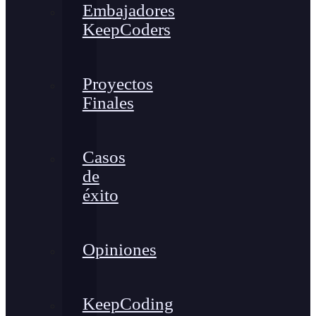
Embajadores
KeepCoders
Proyectos
Finales
Casos
de
éxito
Opiniones
KeepCoding