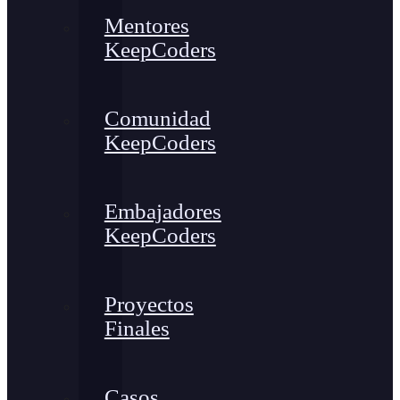
Mentores
KeepCoders
Comunidad
KeepCoders
Embajadores
KeepCoders
Proyectos
Finales
Casos