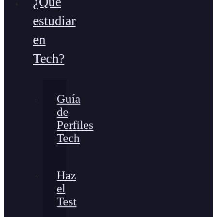
¿Qué
estudiar
en
Tech?
Guía
de
Perfiles
Tech
Haz
el
Test