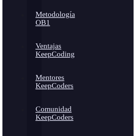
Metodología
OB1
Ventajas
KeepCoding
Mentores
KeepCoders
Comunidad
KeepCoders