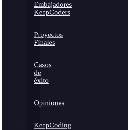
Embajadores
KeepCoders
Proyectos
Finales
Casos
de
éxito
Opiniones
KeepCoding