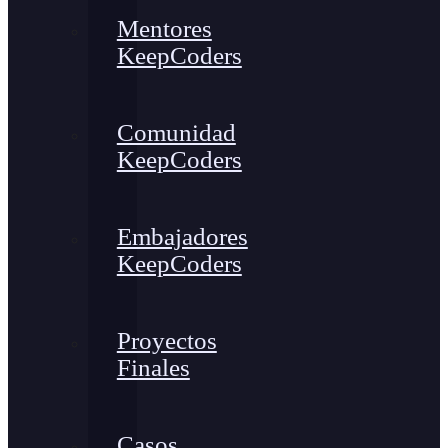
Mentores
KeepCoders
Comunidad
KeepCoders
Embajadores
KeepCoders
Proyectos
Finales
Casos