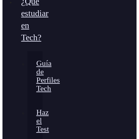
¿Qué
estudiar
en
Tech?
Guía
de
Perfiles
Tech
Haz
el
Test