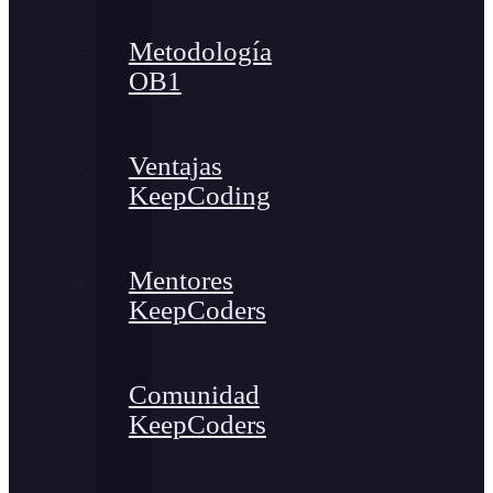
Metodología
OB1
Ventajas
KeepCoding
Mentores
KeepCoders
Comunidad
KeepCoders