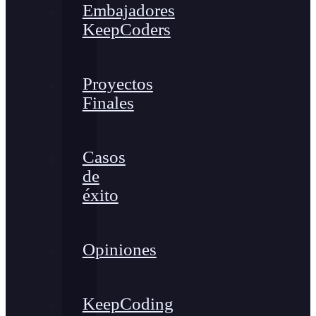
Embajadores
KeepCoders
Proyectos
Finales
Casos
de
éxito
Opiniones
KeepCoding