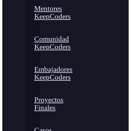
Mentores
KeepCoders
Comunidad
KeepCoders
Embajadores
KeepCoders
Proyectos
Finales
Casos