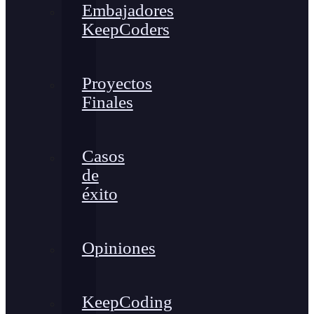
Embajadores
KeepCoders
Proyectos
Finales
Casos
de
éxito
Opiniones
KeepCoding