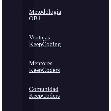
Metodología
OB1
Ventajas
KeepCoding
Mentores
KeepCoders
Comunidad
KeepCoders