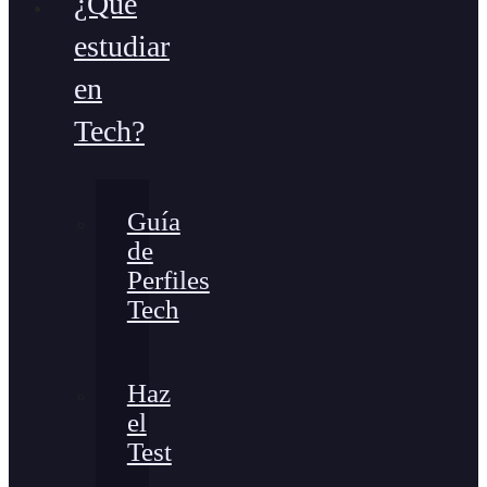
¿Qué
estudiar
en
Tech?
Guía
de
Perfiles
Tech
Haz
el
Test