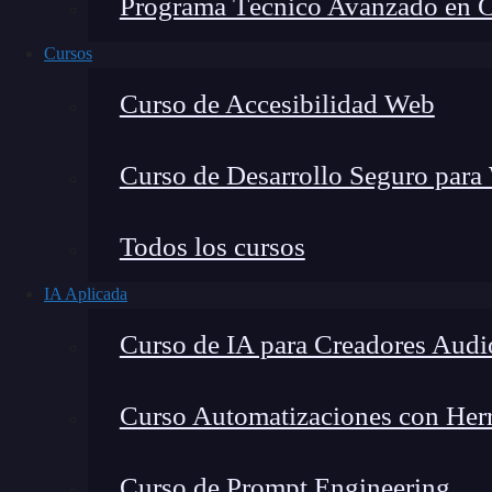
Programa Técnico Avanzado en Cib
Cursos
Curso de Accesibilidad Web
Curso de Desarrollo Seguro para
Todos los cursos
IA Aplicada
Lucia Gómez Salgado
Curso de IA para Creadores Audi
Contribuyo a acercar la realidad del sector tecno
visión de mercado y experiencia directa en proces
Curso Automatizaciones con Herra
Curso de Prompt Engineering