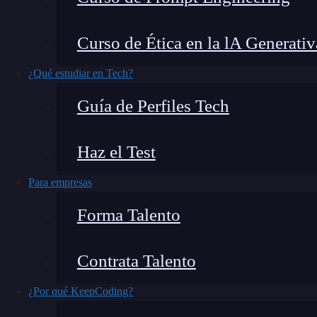
Curso de Ética en la lA Generativ
🔴 ¿Quieres entrar de l
¿Qué estudiar en Tech?
Descubre el
Bootcamp
en
Marketing
Di
Guía de Perfiles Tech
formación más completa del me
👉 Prueba gratis el Bootcamp en Marketi
Haz el Test
Para empresas
Si alguna vez te has preguntado cómo aprovech
Forma Talento
destaque en el mercado profesional, estás en e
en LinkedIn para proyectos B2B con resultados
Contrata Talento
práctica cómo puedes sacar el máximo provech
empresarial.
¿Por qué KeepCoding?