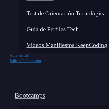
Test de Orientación Tecnológica
Guía de Perfiles Tech
En mi experiencia, no todos los formatos funcio
Vídeos Manifiestos KeepCoding
LinkedIn Ads ofrece varias opciones:
Aula virtual
Sponsored Content: Son publicaciones que 
Solicita Información
generación de leads con contenido relevan
Text Ads: Anuncios simples y directos en 
de remarketing o branding rápido.
Sponsored InMail: Mensajes personalizado
Bootcamps
apertura elevadas por su naturaleza directa
Video Ads: Los videos generan más interac