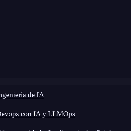
dificación:
16 de septiembre de 2025 |
Tiempo de
idad en LinkedIn: Estrategias clave para campañas B2B ren
geniería de IA
Devops con IA y LLMOps