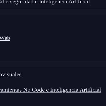
erseguridad e Inteligencia Artificial
 Web
ovisuales
lógico a nuevos profesionales, combinando conocimiento práctico,
os de transformación profesional.
mientas No Code e Inteligencia Artificial