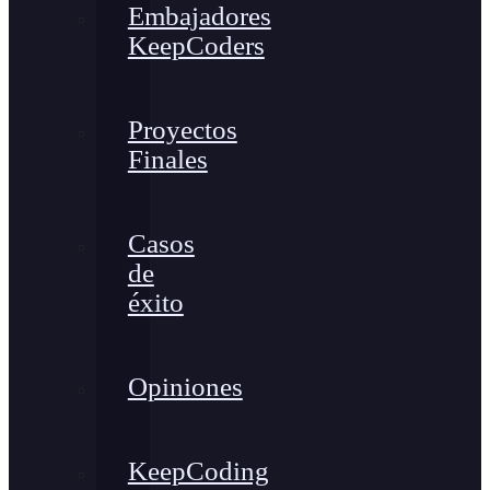
Embajadores
KeepCoders
Proyectos
Finales
Casos
de
éxito
Opiniones
KeepCoding