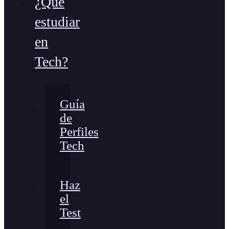
¿Qué
estudiar
en
Tech?
Guía
de
Perfiles
Tech
Haz
el
Test