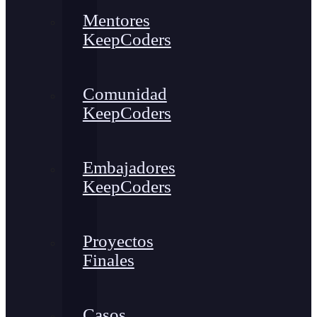
Mentores
KeepCoders
Comunidad
KeepCoders
Embajadores
KeepCoders
Proyectos
Finales
Casos