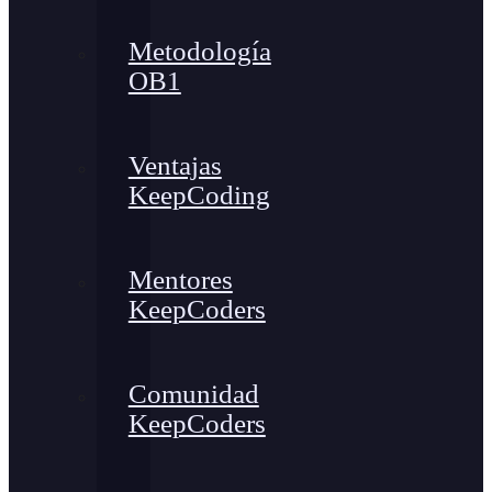
Metodología
OB1
Ventajas
KeepCoding
Mentores
KeepCoders
Comunidad
KeepCoders