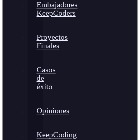
Embajadores
KeepCoders
Proyectos
Finales
Casos
de
éxito
Opiniones
KeepCoding