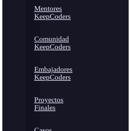
Mentores
KeepCoders
Comunidad
KeepCoders
Embajadores
KeepCoders
Proyectos
Finales
Casos