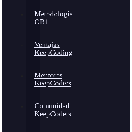
Metodología
OB1
Ventajas
KeepCoding
Mentores
KeepCoders
Comunidad
KeepCoders