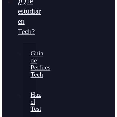
¿Qué
estudiar
en
Tech?
Guía
de
Perfiles
Tech
Haz
el
Test