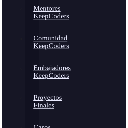
Mentores
KeepCoders
Comunidad
KeepCoders
Embajadores
KeepCoders
Proyectos
Finales
Casos