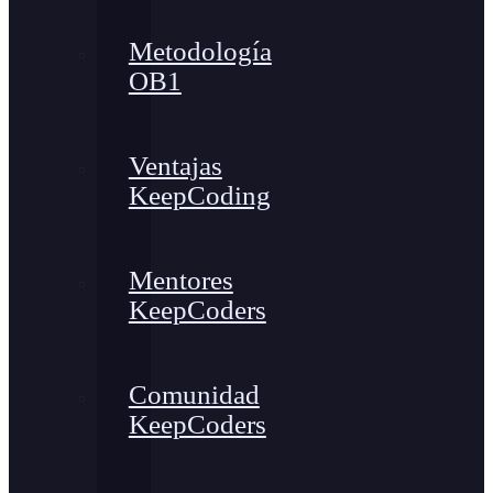
Metodología
OB1
Ventajas
KeepCoding
Mentores
KeepCoders
Comunidad
KeepCoders