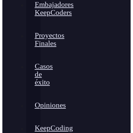
Embajadores
KeepCoders
Proyectos
Finales
Casos
de
éxito
Opiniones
KeepCoding