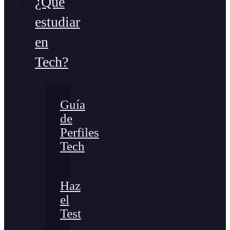
¿Qué
estudiar
en
Tech?
Guía
de
Perfiles
Tech
Haz
el
Test