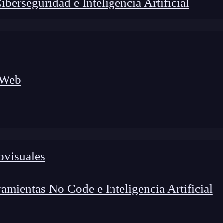
erseguridad e Inteligencia Artificial
 Web
ovisuales
lógico a nuevos profesionales, combinando conocimiento práctico,
os de transformación profesional.
mientas No Code e Inteligencia Artificial