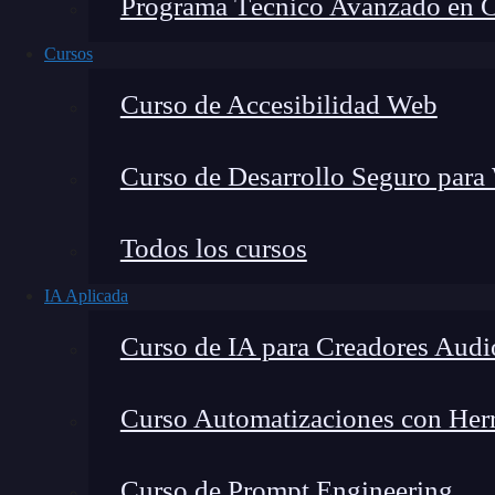
Programa Técnico Avanzado en Cib
Cursos
Curso de Accesibilidad Web
Curso de Desarrollo Seguro para
Todos los cursos
IA Aplicada
Lucia Gómez Salgado
Curso de IA para Creadores Audi
Contribuyo a acercar la realidad del sector tecno
visión de mercado y experiencia directa en proces
Curso Automatizaciones con Herra
Curso de Prompt Engineering