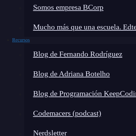
Somos empresa BCorp
preocuparse al máximo de entregar un código co
3. Continua formación
Mucho más que una escuela. Edte
Otra cosa qué caracteriza un
desarrollador seni
Recursos
tiene que tener una actitud de mejora continua.
Blog de Fernando Rodríguez
empresa para la que trabaja.
El programador se
profesional leyendo, estudiando, practican
Blog de Adriana Botelho
que mejoren sus capacidades profesionales.
4. Pragmático
Blog de Programación KeepCodi
Codemacers (podcast)
🔴 ¿Quieres Aprender 
Nerdsletter