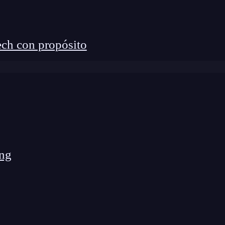
rrecto y testado.
ch con propósito
or es su continua formación. U
n programador senior
 Sabe que su carrera es su responsabilidad y no de la
nior debe hacerse cargo de su carrera
do y aprendiendo nuevas herramientas y técnicas
ng
a Programar con Python? 🔴