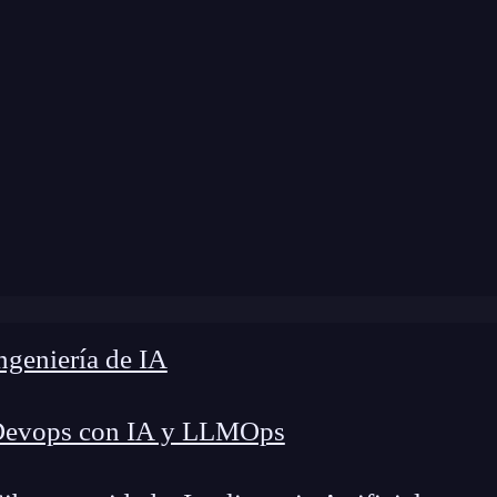
 modificación:
6 de marzo de 2025 |
Tiempo de L
»
¿Qué caracteriza a un Programador Senior? [5 claves]
geniería de IA
Devops con IA y LLMOps