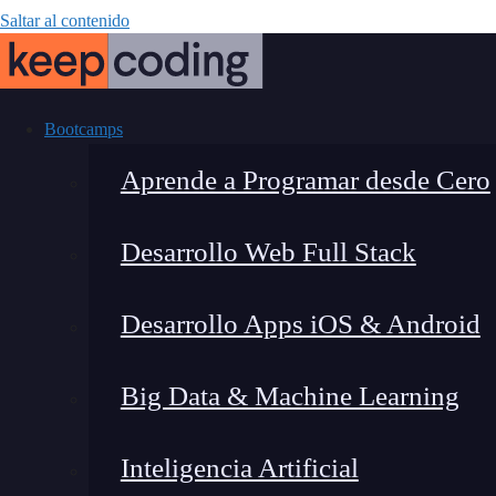
Saltar al contenido
Bootcamps
Aprende a Programar desde Cero
Desarrollo Web Full Stack
¿Qué es AI Bui
Desarrollo Apps iOS & Android
a aut
Big Data & Machine Learning
Inteligencia Artificial