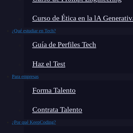
La
automatización de procesos
es una necesi
Curso de Ética en la lA Generativ
como la gestión de documentos, el
análisis de 
¿Qué estudiar en Tech?
consumir tiempo y recursos que podrían destina
Guía de Perfiles Tech
Microsoft Power Platform
está pensado par
trabajo
sin necesidad de conocimientos avanz
Haz el Test
¿Qué encontrarás en este post?
Para empresas
Forma Talento
¿Qué es AI Builder?
Contrata Talento
¿Cómo funciona AI Builder?
Cómo automatizar tus procesos con AI Builder
¿Por qué KeepCoding?
Procesamiento de documentos