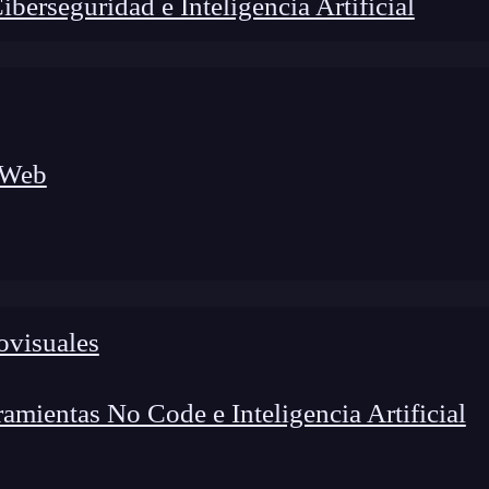
erseguridad e Inteligencia Artificial
 Web
ovisuales
foco en el desarrollo de talento y el análisis del sector
o evolucionan las tecnologías, qué competencias demanda el
 el entorno tech.
mientas No Code e Inteligencia Artificial