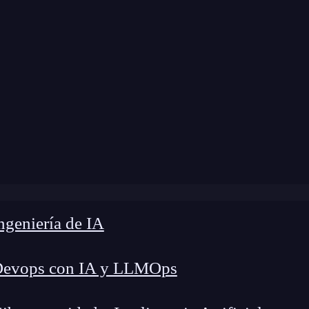
modificación:
10 de febrero de 2025 |
Tiempo de
 es AI Builder y cómo puede ayudarte a automatizar proce
geniería de IA
Devops con IA y LLMOps