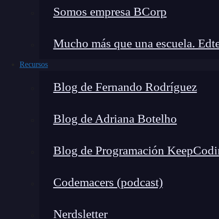
Somos empresa BCorp
Mucho más que una escuela. Edte
Recursos
Blog de Fernando Rodríguez
Blog de Adriana Botelho
Blog de Programación KeepCodi
Codemacers (podcast)
AI Builder es una solución de inteligencia a
Nerdsletter
que permite automatizar procesos y extraer i