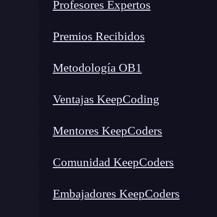
Profesores Expertos
Reconocimiento de imágenes y objetos
Análisis de texto y opiniones
Premios Recibidos
Identificación y validación de documentos
Predicción de tendencias
Metodología OB1
¿Por qué usar AI Builder en tu negocio?
¿Qué es AI Builder?
Ventajas KeepCoding
Mentores KeepCoders
Comunidad KeepCoders
Embajadores KeepCoders