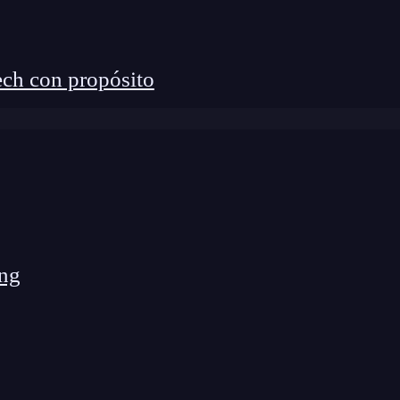
ch con propósito
ng
rtificial integrada en Microsoft Power Platform
nformación de los datos sin escribir código
.