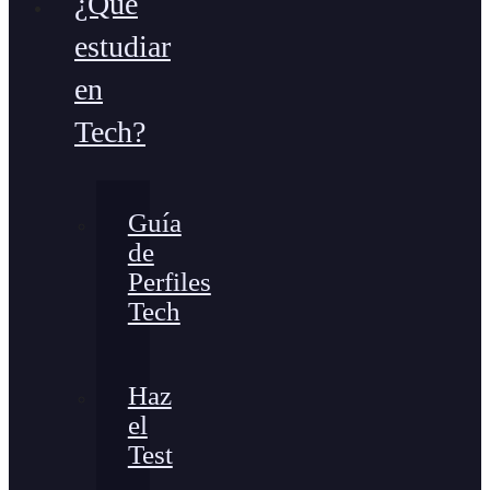
¿Qué
estudiar
en
Tech?
Guía
de
Perfiles
Tech
Haz
el
Test