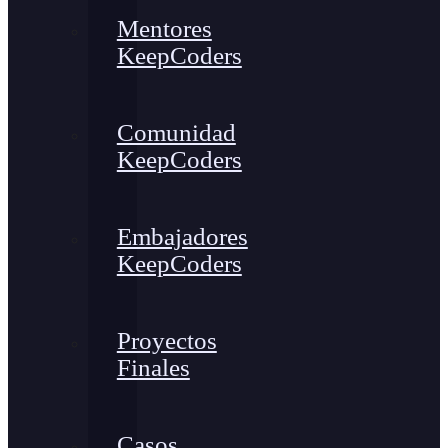
Mentores
KeepCoders
Comunidad
KeepCoders
Embajadores
KeepCoders
Proyectos
Finales
Casos