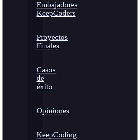
Embajadores
KeepCoders
Proyectos
Finales
Casos
de
éxito
Opiniones
KeepCoding