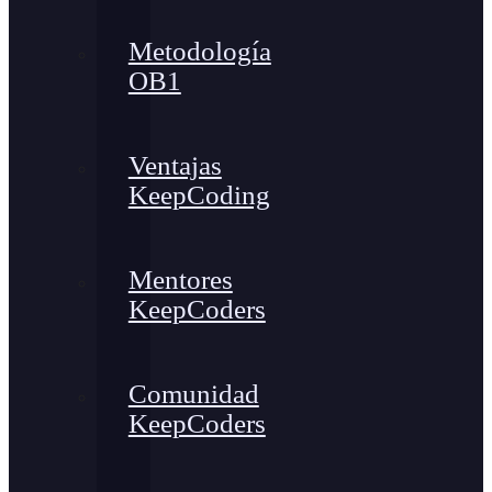
Metodología
OB1
Ventajas
KeepCoding
Mentores
KeepCoders
Comunidad
KeepCoders