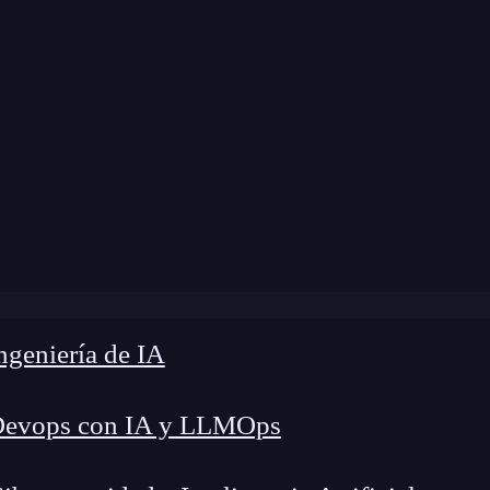
modificación:
31 de octubre de 2024 |
Tiempo de 
log
»
¿Qué es la arquitectura Shared Nothing (SN)?
geniería de IA
Devops con IA y LLMOps