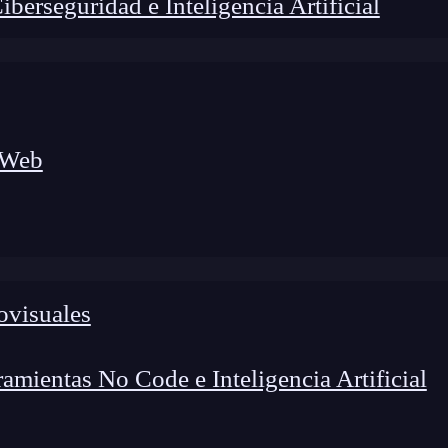
erseguridad e Inteligencia Artificial
 Web
ovisuales
lógico a nuevos profesionales, combinando conocimiento práctico,
os de transformación profesional.
mientas No Code e Inteligencia Artificial