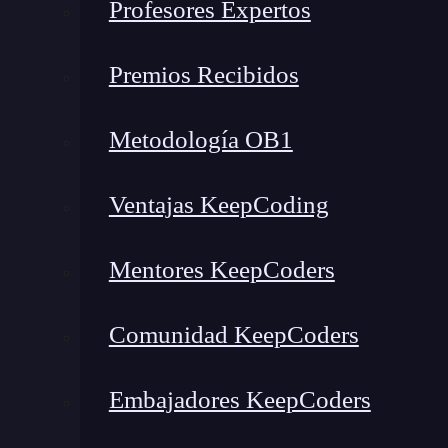
Profesores Expertos
¿Cuál es el siguiente paso?
¿Qué es la arquitectura Sha
Premios Recibidos
Metodología OB1
🔴 ¿Quieres entrar de l
Ventajas KeepCoding
Descubre el Desarrollo de Apps Móviles F
más completa del mercado
Mentores KeepCoders
👉 Prueba gratis el Bootcamp en D
Comunidad KeepCoders
La arquitectura Shared Nothing se define com
Embajadores KeepCoders
distribuida o
distributed computing
, en la qu
nodos, como puede ser el memoria o el procesa