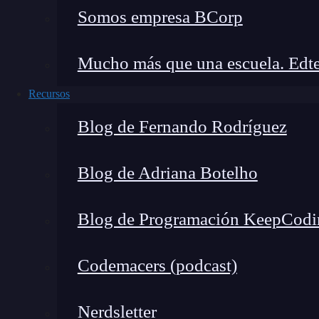
Otro de los elementos a destacar de la arquitec
Somos empresa BCorp
entornos con un volumen alto de escritura y 
¿Cuál es el siguiente paso?
Mucho más que una escuela. Edte
Recursos
En este artículo has podido conocer qué es la 
Blog de Fernando Rodríguez
principales características. El mundo del desa
te gustaría
convertirte en un experto en este s
Desarrollo de Apps Móviles Full Stack Boo
Blog de Adriana Botelho
Aprenderás de forma teórica y práctica con la g
Blog de Programación KeepCodi
meses,
podrás beneficiarte de la Bolsa de T
personalizados
que tu ayudarán en tu búsqued
Codemacers (podcast)
información!
Nerdsletter