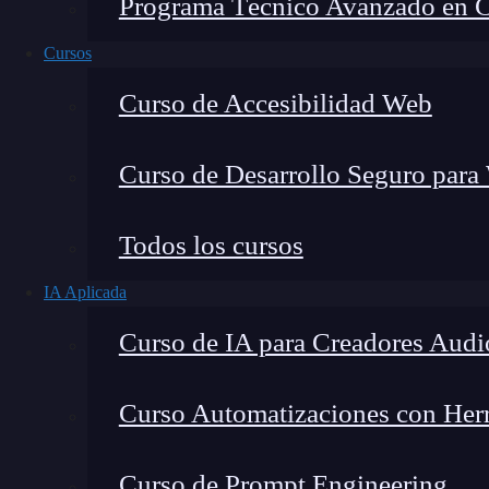
Programa Técnico Avanzado en Cib
Cursos
Curso de Accesibilidad Web
Curso de Desarrollo Seguro para
Todos los cursos
IA Aplicada
Lucia Gómez Salgado
Curso de IA para Creadores Audi
Contribuyo a acercar la realidad del sector tecno
visión de mercado y experiencia directa en proces
Curso Automatizaciones con Herra
Curso de Prompt Engineering