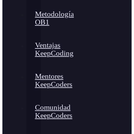
Metodología
OB1
Ventajas
KeepCoding
Mentores
KeepCoders
Comunidad
KeepCoders