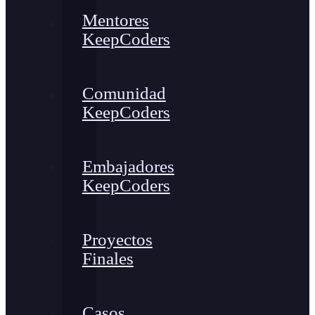
Mentores
KeepCoders
Comunidad
KeepCoders
Embajadores
KeepCoders
Proyectos
Finales
Casos