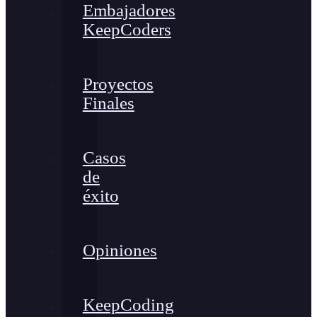
Embajadores
KeepCoders
Proyectos
Finales
Casos
de
éxito
Opiniones
KeepCoding