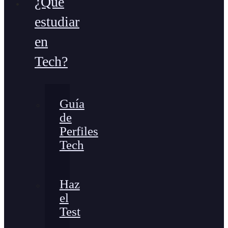
¿Qué
estudiar
en
Tech?
Guía
de
Perfiles
Tech
Haz
el
Test