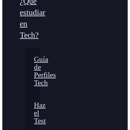
¿Qué
estudiar
en
Tech?
Guía
de
Perfiles
Tech
Haz
el
Test