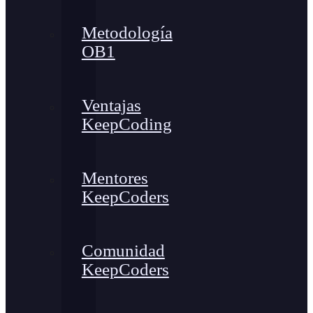
Metodología
OB1
Ventajas
KeepCoding
Mentores
KeepCoders
Comunidad
KeepCoders