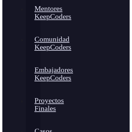
Mentores
KeepCoders
Comunidad
KeepCoders
Embajadores
KeepCoders
Proyectos
Finales
Casos