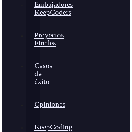
Embajadores
KeepCoders
Proyectos
Finales
Casos
de
éxito
Opiniones
KeepCoding