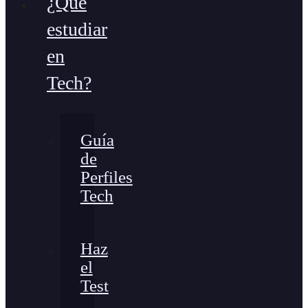
¿Qué
estudiar
en
Tech?
Guía
de
Perfiles
Tech
Haz
el
Test