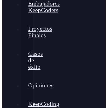
Embajadores
KeepCoders
Proyectos
Finales
Casos
de
éxito
Opiniones
KeepCoding