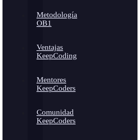
Metodología
OB1
Ventajas
KeepCoding
Mentores
KeepCoders
Comunidad
KeepCoders