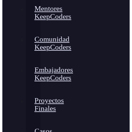
Mentores
KeepCoders
Comunidad
KeepCoders
Embajadores
KeepCoders
Proyectos
Finales
Casos