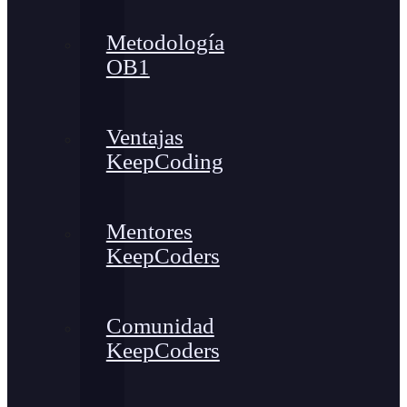
Metodología
OB1
Ventajas
KeepCoding
Mentores
KeepCoders
Comunidad
KeepCoders