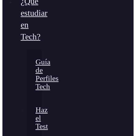
¿Qué
estudiar
en
Tech?
Guía
de
Perfiles
Tech
Haz
el
Test