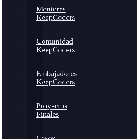
Mentores
KeepCoders
Comunidad
KeepCoders
Embajadores
KeepCoders
Proyectos
Finales
Casos