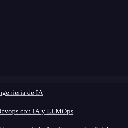
modificación:
19 de mayo de 2025 |
Tiempo de L
 es y cómo usar el asistente de programación de Amazon p
geniería de IA
Devops con IA y LLMOps