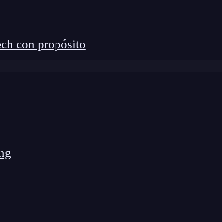
ch con propósito
ng
erer?
o —lenguaje, framework, archivos abiertos,
 adaptadas a tu proyecto. Estas sugerencias pueden