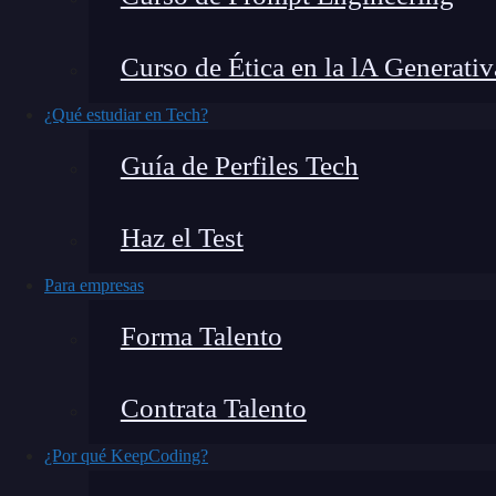
Curso de Ética en la lA Generativ
Para ser un buen
programador
hoy no basta con
¿Qué estudiar en Tech?
desarrollar en entornos cada vez más complejos,
Guía de Perfiles Tech
con un asistente inteligente marca la diferencia
artificial
de Amazon, ha llegado para facilitar el
Haz el Test
acelerar la productividad de quienes trabajan e
funciona, para qué sirve y qué lo hace distinto f
Para empresas
Forma Talento
¿Qué encontrarás en este post?
Contrata Talento
¿Por qué KeepCoding?
¿Qué es CodeWhisperer?