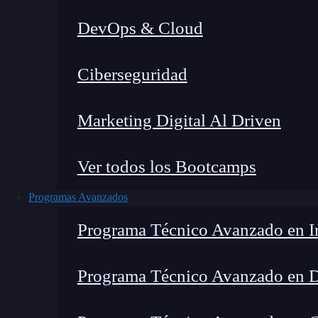
DevOps & Cloud
Ciberseguridad
Lucia Gómez Salgado
|
Última 
Marketing Digital Al Driven
Home
»
Blog
»
CodeWhisperer: ¿Qué
Ver todos los Bootcamps
Programas Avanzados
Programa Técnico Avanzado en In
Programa Técnico Avanzado en 