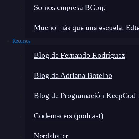
Somos empresa BCorp
Mucho más que una escuela. Edte
Recursos
Blog de Fernando Rodríguez
Blog de Adriana Botelho
Blog de Programación KeepCodi
¿Cómo funciona CodeWhisp
Codemacers (podcast)
CodeWhisperer analiza el contexto de tu códig
comentarios— y genera sugerencias automáticas
Nerdsletter
ser: