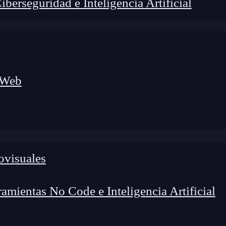
erseguridad e Inteligencia Artificial
 Web
ovisuales
mientas No Code e Inteligencia Artificial
lógico a nuevos profesionales, combinando conocimiento práctico,
os de transformación profesional.