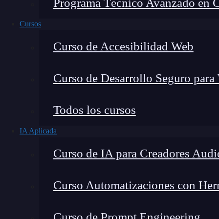
Programa Técnico Avanzado en Cib
Cursos
Curso de Accesibilidad Web
Curso de Desarrollo Seguro para
Todos los cursos
IA Aplicada
Curso de IA para Creadores Audi
Lucia Gómez Salgado
Curso Automatizaciones con Herra
Contribuyo a acercar la realidad del sector tecno
visión de mercado y experiencia directa en proces
Curso de Prompt Engineering