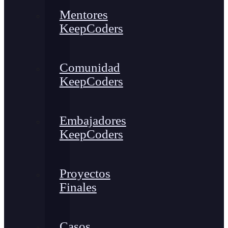
Mentores
KeepCoders
Comunidad
KeepCoders
Embajadores
KeepCoders
Proyectos
Finales
Casos