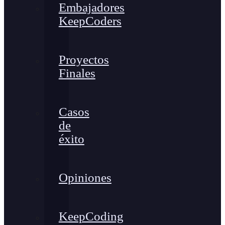
Embajadores
KeepCoders
Proyectos
Finales
Casos
de
éxito
Opiniones
KeepCoding