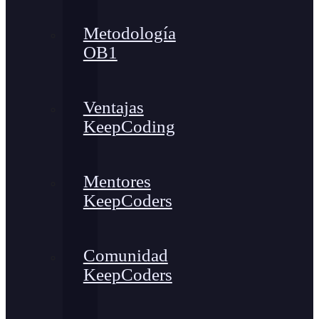
Metodología
OB1
Ventajas
KeepCoding
Mentores
KeepCoders
Comunidad
KeepCoders