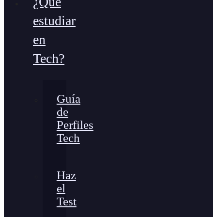
¿Qué
estudiar
en
Tech?
Guía
de
Perfiles
Tech
Haz
el
Test