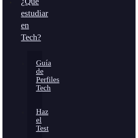
¿Qué
estudiar
en
Tech?
Guía
de
Perfiles
Tech
Haz
el
Test