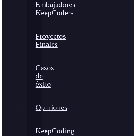
Embajadores
KeepCoders
Proyectos
Finales
Casos
de
éxito
Opiniones
KeepCoding