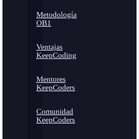
Metodología
OB1
Ventajas
KeepCoding
Mentores
KeepCoders
Comunidad
KeepCoders