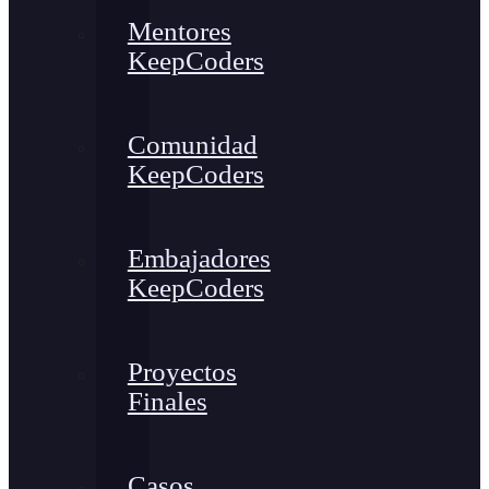
Mentores
KeepCoders
Comunidad
KeepCoders
Embajadores
KeepCoders
Proyectos
Finales
Casos