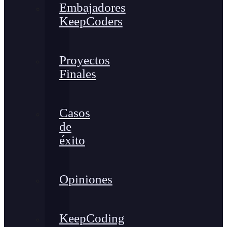
Embajadores
KeepCoders
Proyectos
Finales
Casos
de
éxito
Opiniones
KeepCoding