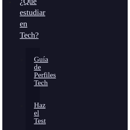
¿Qué
estudiar
en
Tech?
Guía
de
Perfiles
Tech
Haz
el
Test