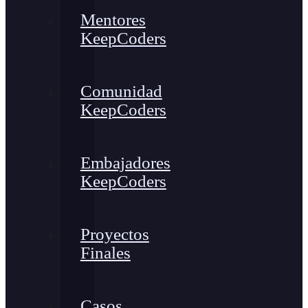
Mentores
KeepCoders
Comunidad
KeepCoders
Embajadores
KeepCoders
Proyectos
Finales
Casos