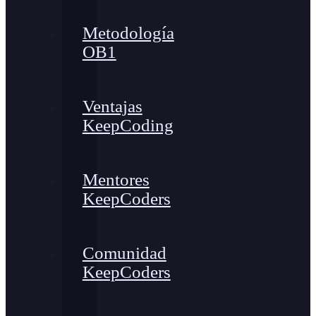
Metodología
OB1
Ventajas
KeepCoding
Mentores
KeepCoders
Comunidad
KeepCoders