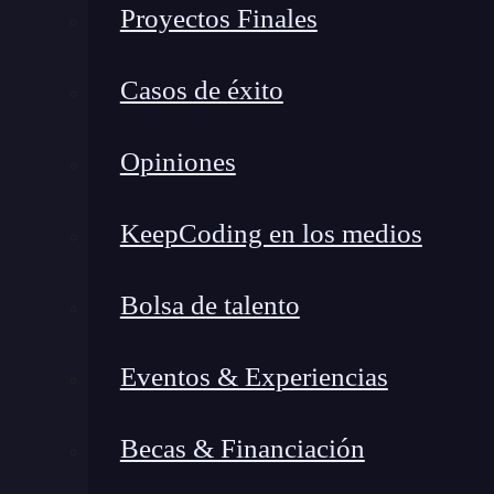
Proyectos Finales
El análisis CAME es una
herramienta
estratégi
tras realizar un análisis DAFO (o SWOT).
Si e
Casos de éxito
cómo avanzar
. Su nombre viene de las accion
Opiniones
Corregir las debilidades
Afrontar las amenazas
KeepCoding en los medios
Mantener las fortalezas
Explotar las oportunidades
Bolsa de talento
Mientras el DAFO identifica tu situación, el a
mejorarla.
Eventos & Experiencias
Piensa en el DAFO como un diagnóstico médico:
Becas & Financiación
tratamiento adecuado (el CAME), el diagnósti
para corregir lo que falla, protegerte de rie