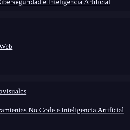
erseguridad e Inteligencia Artificial
 Web
ovisuales
foco en el desarrollo de talento y el análisis del sector
o evolucionan las tecnologías, qué competencias demanda el
 el entorno tech.
mientas No Code e Inteligencia Artificial