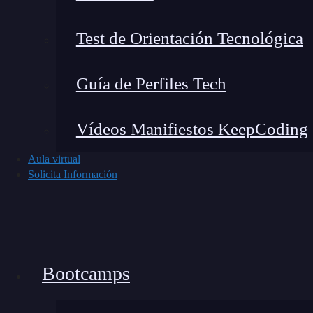
Test de Orientación Tecnológica
Guía de Perfiles Tech
Vídeos Manifiestos KeepCoding
Aula virtual
¿Cómo se relaciona el anál
Solicita Información
El análisis CAME no existe sin el DAFO
. Pr
oportunidades y amenazas. Después, con el anál
una de esas áreas.
Bootcamps
Elementos del análisis DAFO