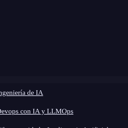
 modificación:
15 de mayo de 2025 |
Tiempo de 
Qué es el análisis CAME?: su relación con el análisis DA
geniería de IA
Devops con IA y LLMOps