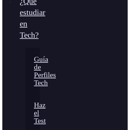
¿Qué
estudiar
en
Tech?
Guía
de
Perfiles
Tech
Haz
el
Test