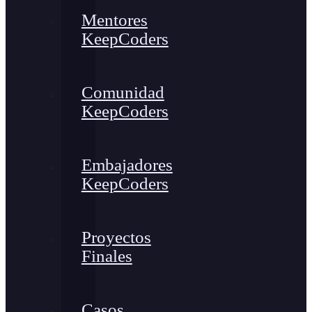
Mentores
KeepCoders
Comunidad
KeepCoders
Embajadores
KeepCoders
Proyectos
Finales
Casos