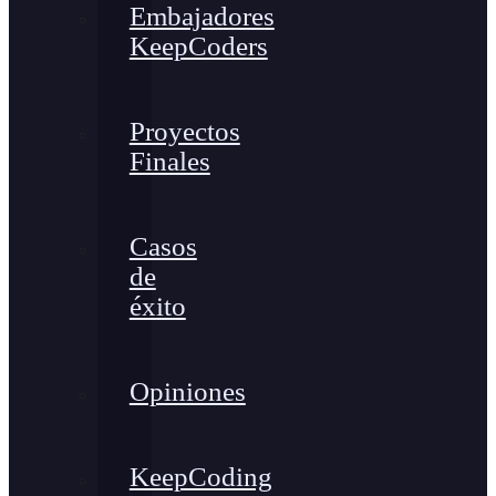
Embajadores
KeepCoders
Proyectos
Finales
Casos
de
éxito
Opiniones
KeepCoding