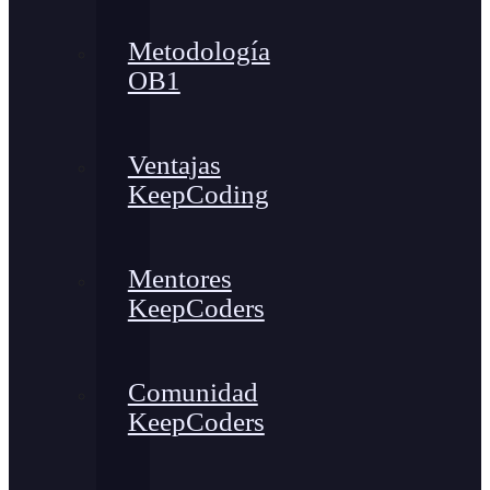
Metodología
OB1
Ventajas
KeepCoding
Mentores
KeepCoders
Comunidad
KeepCoders