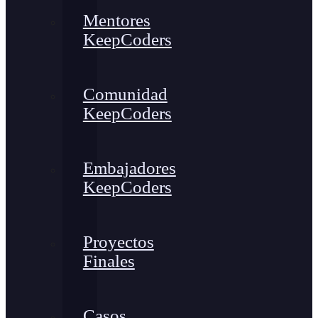
Mentores
KeepCoders
Comunidad
KeepCoders
Embajadores
KeepCoders
Proyectos
Finales
Casos