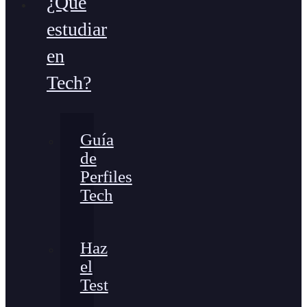
¿Qué
estudiar
en
Tech?
Guía
de
Perfiles
Tech
Haz
el
Test