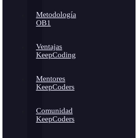
Metodología
OB1
Ventajas
KeepCoding
Mentores
KeepCoders
Comunidad
KeepCoders