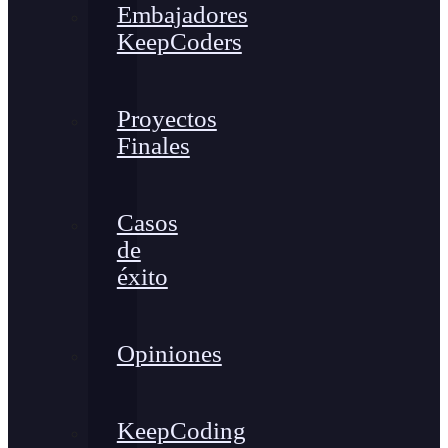
Embajadores
KeepCoders
Proyectos
Finales
Casos
de
éxito
Opiniones
KeepCoding