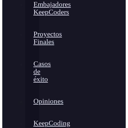
Embajadores
KeepCoders
Proyectos
Finales
Casos
de
éxito
Opiniones
KeepCoding