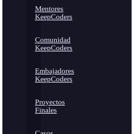
Mentores
KeepCoders
Comunidad
KeepCoders
Embajadores
KeepCoders
Proyectos
Finales
Casos