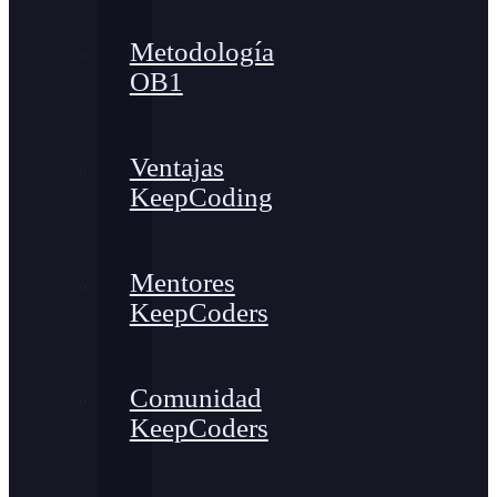
Metodología
OB1
Ventajas
KeepCoding
Mentores
KeepCoders
Comunidad
KeepCoders