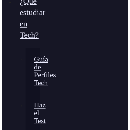
¿Qué
estudiar
en
Tech?
Guía
de
Perfiles
Tech
Haz
el
Test