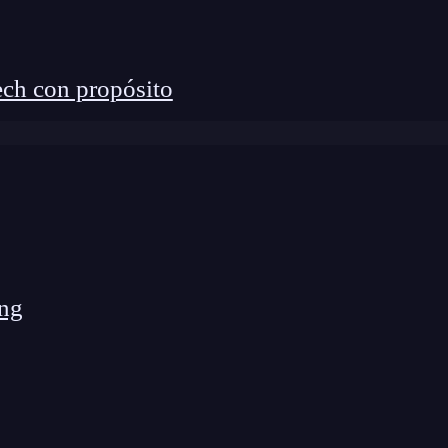
ch con propósito
ng
lizar en el cálculo vectorial