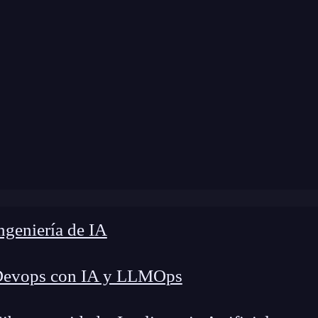
modificación:
26 de febrero de 2025 |
Tiempo de
es el cálculo vectorial y para qué sirve?: 3 campos de apli
geniería de IA
Devops con IA y LLMOps