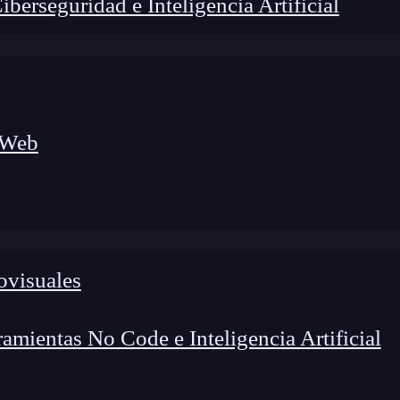
erseguridad e Inteligencia Artificial
 Web
ovisuales
foco en el desarrollo de talento y el análisis del sector
o evolucionan las tecnologías, qué competencias demanda el
 el entorno tech.
mientas No Code e Inteligencia Artificial