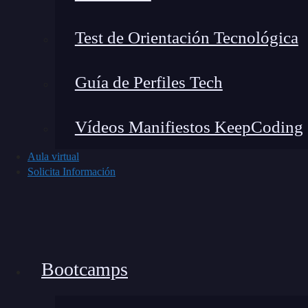
Hay cuatro operaciones en el cálculo vectorial 
Test de Orientación Tecnológica
comportamiento de los campos vectoriales y esc
Guía de Perfiles Tech
🔴 ¿Quieres formarte en In
Vídeos Manifiestos KeepCoding
ava
Aula virtual
Solicita Información
Descubre nuestro Inteligencia Artificial F
mercado y con em
👉 Prueba gratis el Bootcamp en 
Bootcamps
Gradiente