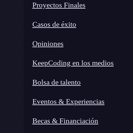
Proyectos Finales
Campos escalares:
asignan un valor numér
en una piscina).
Casos de éxito
Campos vectoriales:
asignan un vector a 
en la misma piscina).
Opiniones
Para analizar estos campos, el cálculo vectoria
KeepCoding en los medios
describir cómo cambian estas funciones en dife
Bolsa de talento
Eventos & Experiencias
Becas & Financiación