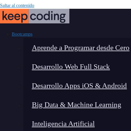
Saltar al contenido
Bootcamps
Aprende a Programar desde Cero
Desarrollo Web Full Stack
¿Qué es el cá
Desarrollo Apps iOS & Android
sirve?: 3
Big Data & Machine Learning
Inteligencia Artificial