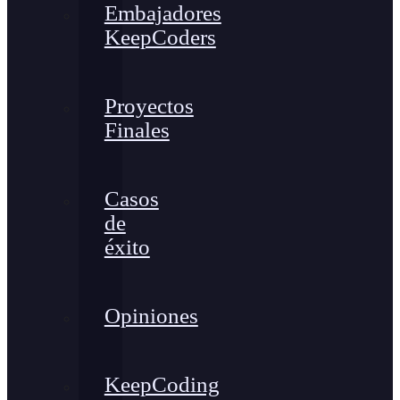
Embajadores
KeepCoders
Proyectos
Finales
Casos
de
éxito
Opiniones
KeepCoding