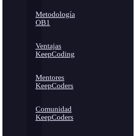
Metodología
OB1
Ventajas
KeepCoding
Mentores
KeepCoders
Comunidad
KeepCoders