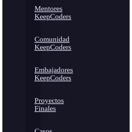
Mentores
KeepCoders
Comunidad
KeepCoders
Embajadores
KeepCoders
Proyectos
Finales
Casos