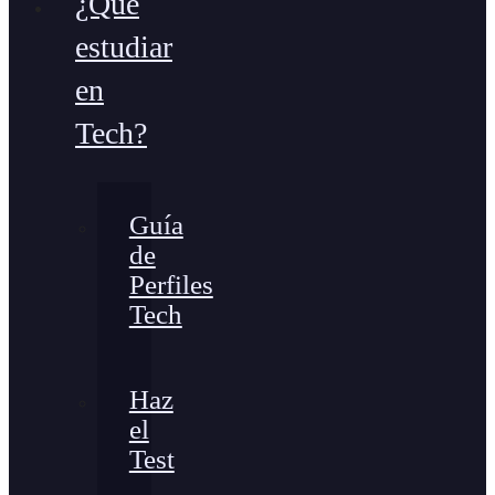
¿Qué
estudiar
en
Tech?
Guía
de
Perfiles
Tech
Haz
el
Test