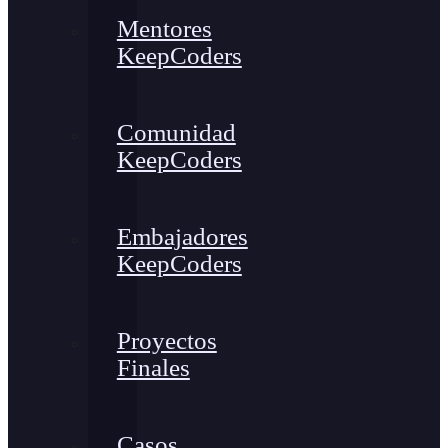
Mentores
KeepCoders
Comunidad
KeepCoders
Embajadores
KeepCoders
Proyectos
Finales
Casos