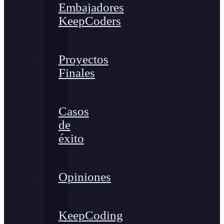
Embajadores
KeepCoders
Proyectos
Finales
Casos
de
éxito
Opiniones
KeepCoding