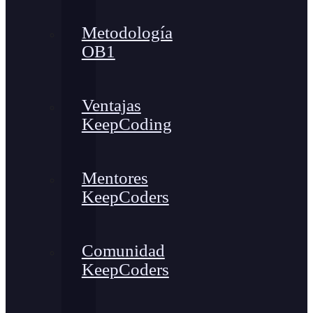
Metodología
OB1
Ventajas
KeepCoding
Mentores
KeepCoders
Comunidad
KeepCoders