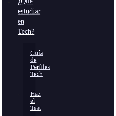
¿Qué
estudiar
en
Tech?
Guía
de
Perfiles
Tech
Haz
el
Test