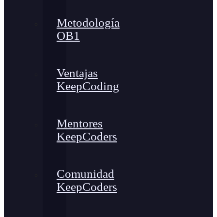
Metodología
OB1
Ventajas
KeepCoding
Mentores
KeepCoders
Comunidad
KeepCoders