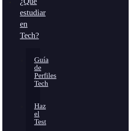
¿Qué
estudiar
en
Tech?
Guía
de
Perfiles
Tech
Haz
el
Test