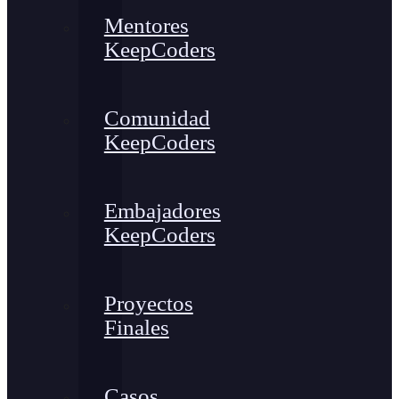
Mentores
KeepCoders
Comunidad
KeepCoders
Embajadores
KeepCoders
Proyectos
Finales
Casos