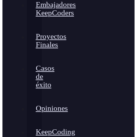
Embajadores
KeepCoders
Proyectos
Finales
Casos
de
éxito
Opiniones
KeepCoding