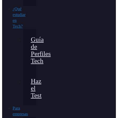
¿Qué
estudiar
en
Tech?
Guía
de
Perfiles
Tech
Haz
el
Test
Para
empresas