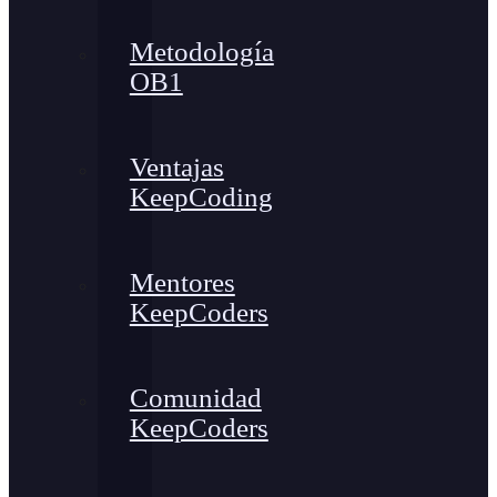
Metodología
OB1
Ventajas
KeepCoding
Mentores
KeepCoders
Comunidad
KeepCoders