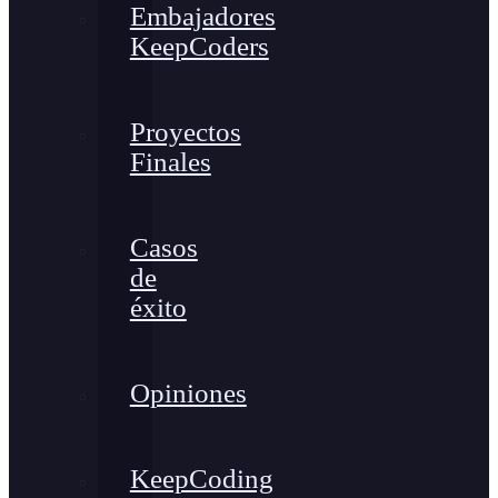
Embajadores
KeepCoders
Proyectos
Finales
Casos
de
éxito
Opiniones
KeepCoding