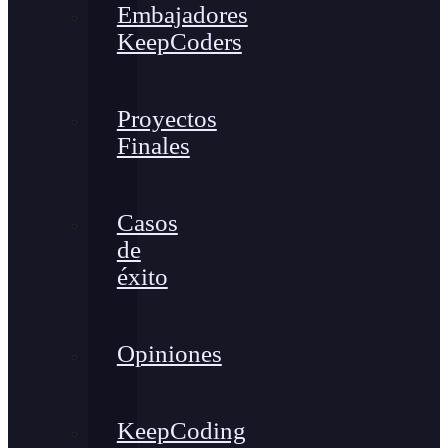
Embajadores
KeepCoders
Proyectos
Finales
Casos
de
éxito
Opiniones
KeepCoding