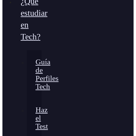
¿Qué
estudiar
en
Tech?
Guía
de
Perfiles
Tech
Haz
el
Test