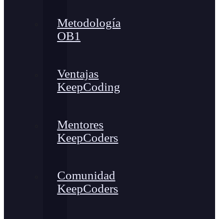
Metodología
OB1
Ventajas
KeepCoding
Mentores
KeepCoders
Comunidad
KeepCoders