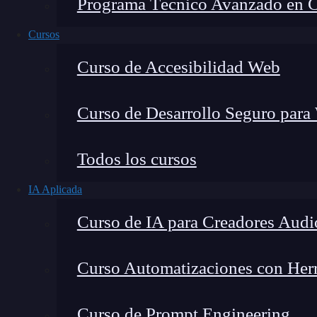
Programa Técnico Avanzado en Cib
Cursos
Curso de Accesibilidad Web
Curso de Desarrollo Seguro para
Todos los cursos
IA Aplicada
Lucia Gómez Salgado
Curso de IA para Creadores Audi
Contribuyo a acercar la realidad del sector tecno
visión de mercado y experiencia directa en proces
Curso Automatizaciones con Herra
Curso de Prompt Engineering