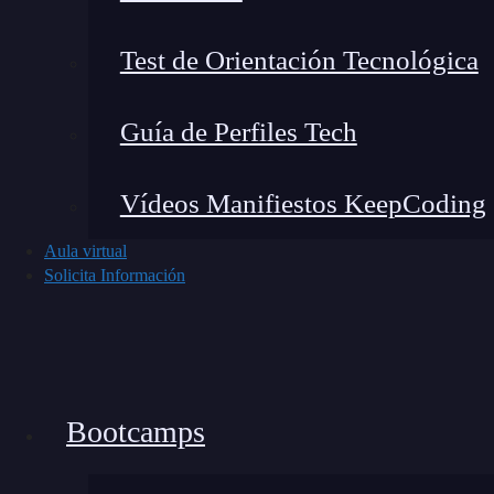
transformar texto. Algunos casos de estos son:
Test de Orientación Tecnológica
Validación de texto en formularios
: Si 
debe ingresar texto en un formato específic
Guía de Perfiles Tech
texto = input("Introduce un texto: ")
if texto.islower():
Vídeos Manifiestos KeepCoding
    print("El texto está en minúsculas."
Aula virtual
else:
Solicita Información
    print("Por favor, escribe el texto s
Filtrado de cadenas en listas
: Puedes fil
lista:
Bootcamps
cadenas = ["hello", "HELLO", "Hello", "w
minusculas = [cadena for cadena in caden