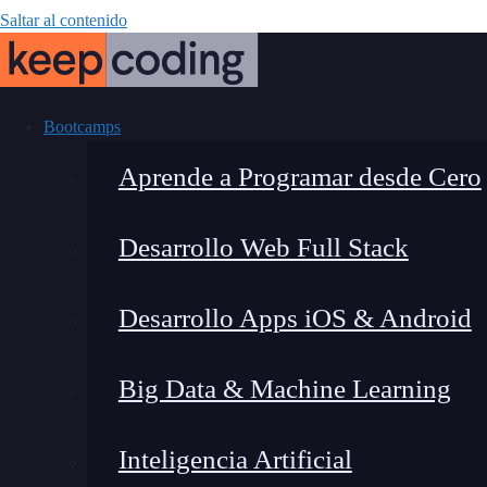
Saltar al contenido
Bootcamps
Aprende a Programar desde Cero
Desarrollo Web Full Stack
¿Qué es str.i
Desarrollo Apps iOS & Android
saber si un 
Big Data & Machine Learning
Inteligencia Artificial