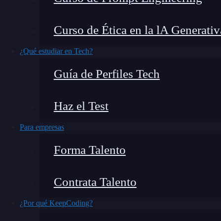
Python
es un lenguaje muy flexible si de trabaja
Curso de Ética en la lA Generativ
método str.islower es una de las herramientas 
está en minúsculas por completo. El día de ho
¿Qué estudiar en Tech?
errores al usarlo.
Guía de Perfiles Tech
Haz el Test
Para empresas
Forma Talento
¿Qué encontrarás en este post?
Contrata Talento
¿Por qué KeepCoding?