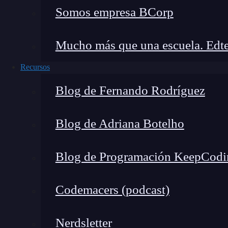
Somos empresa BCorp
# Ejemplo 3: Con números y símbolos
texto = "hello123!"
Mucho más que una escuela. Edte
print(texto.islower())  # Resultado: Tru
Recursos
# Ejemplo 4: Cadena vacía
Blog de Fernando Rodríguez
texto = ""
print(texto.islower())  # Resultado: Fal
Blog de Adriana Botelho
Como puedes ver, str.islower() ignora los númer
Blog de Programación KeepCodi
estén en minúsculas.
¿Cuándo usar str.islower()?
Codemacers (podcast)
El str.islower() es un método muy importante e
Nerdsletter