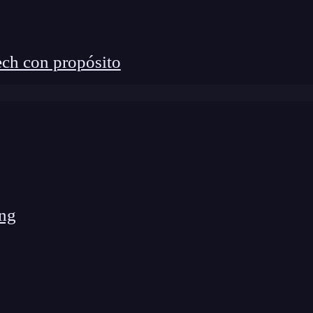
ch con propósito
e
se
os, espacios y símbolos. Solo importa que las letras
ng
n situaciones en donde necesitas validar o