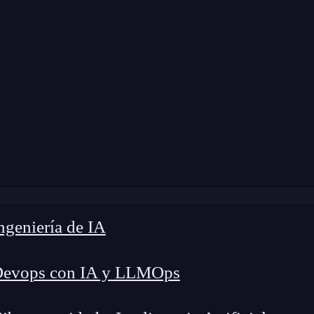
dificación:
17 de diciembre de 2024 |
Tiempo de
tr.islower() en Python y cómo saber si un texto está en mi
geniería de IA
Devops con IA y LLMOps