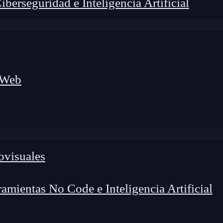
erseguridad e Inteligencia Artificial
 Web
ovisuales
lógico a nuevos profesionales, combinando conocimiento práctico,
os de transformación profesional.
mientas No Code e Inteligencia Artificial