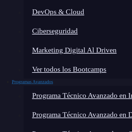
DevOps & Cloud
Lucia Gómez Salgado
|
Última mo
Ciberseguridad
Home
»
Blog
»
¿Qué es s
Marketing Digital Al Driven
Ver todos los Bootcamps
Programas Avanzados
Programa Técnico Avanzado en In
Programa Técnico Avanzado en 