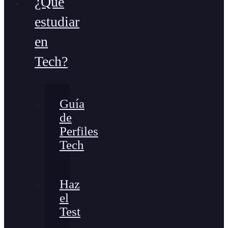
¿Qué
estudiar
en
Tech?
Guía
de
Perfiles
Tech
Haz
el
Test