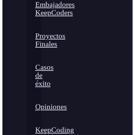
Embajadores
KeepCoders
Proyectos
Finales
Casos
de
éxito
Opiniones
KeepCoding