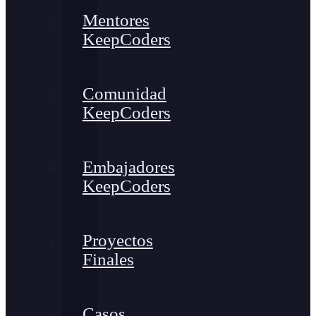
Mentores
KeepCoders
Comunidad
KeepCoders
Embajadores
KeepCoders
Proyectos
Finales
Casos