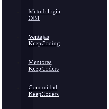
Metodología
OB1
Ventajas
KeepCoding
Mentores
KeepCoders
Comunidad
KeepCoders