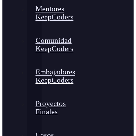
Mentores
KeepCoders
Comunidad
KeepCoders
Embajadores
KeepCoders
Proyectos
Finales
Casos