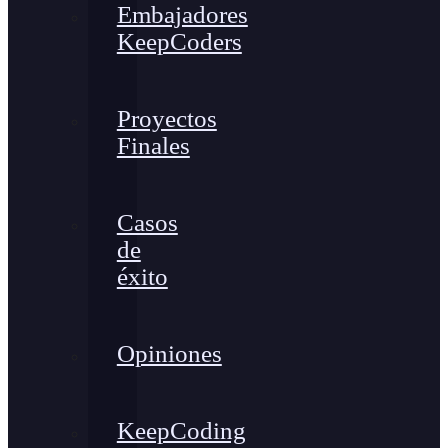
Embajadores
KeepCoders
Proyectos
Finales
Casos
de
éxito
Opiniones
KeepCoding