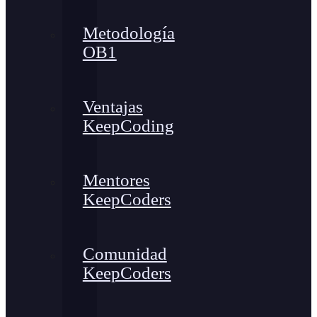
Metodología
OB1
Ventajas
KeepCoding
Mentores
KeepCoders
Comunidad
KeepCoders