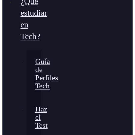
¿Qué
estudiar
en
Tech?
Guía
de
Perfiles
Tech
Haz
el
Test