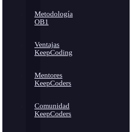
Metodología
OB1
Ventajas
KeepCoding
Mentores
KeepCoders
Comunidad
KeepCoders