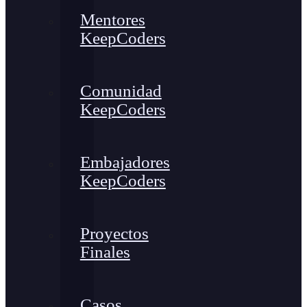
Mentores
KeepCoders
Comunidad
KeepCoders
Embajadores
KeepCoders
Proyectos
Finales
Casos