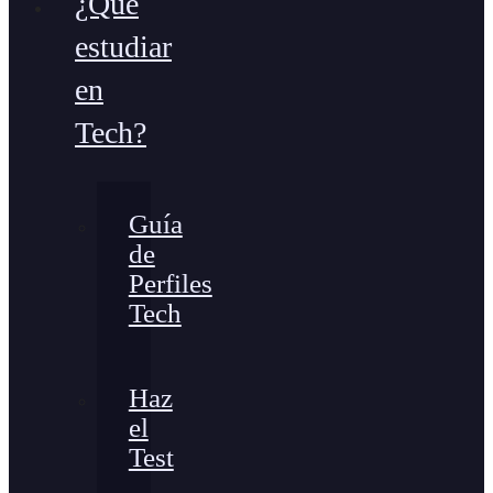
¿Qué
estudiar
en
Tech?
Guía
de
Perfiles
Tech
Haz
el
Test