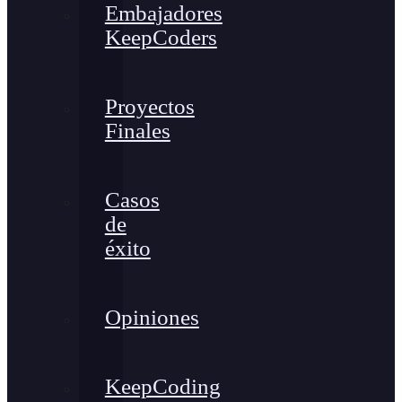
Embajadores
KeepCoders
Proyectos
Finales
Casos
de
éxito
Opiniones
KeepCoding