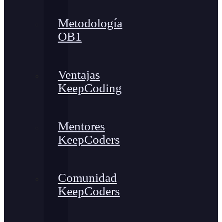
Metodología
OB1
Ventajas
KeepCoding
Mentores
KeepCoders
Comunidad
KeepCoders