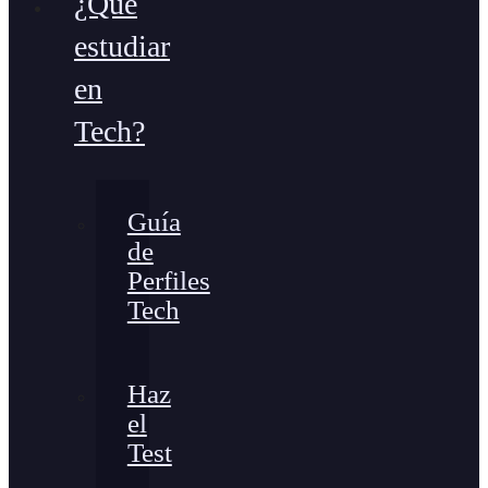
¿Qué
estudiar
en
Tech?
Guía
de
Perfiles
Tech
Haz
el
Test