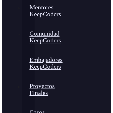
Mentores
KeepCoders
Comunidad
KeepCoders
Embajadores
KeepCoders
Proyectos
Finales
Casos