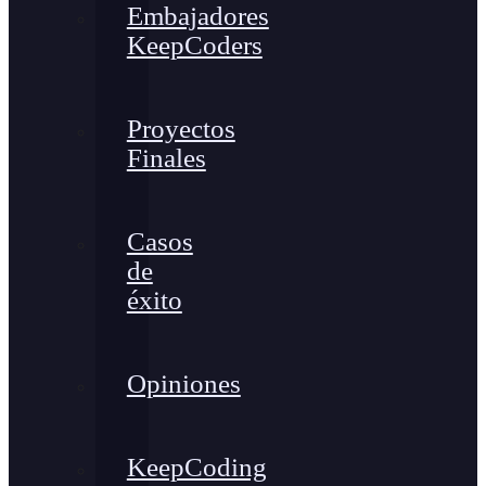
Embajadores
KeepCoders
Proyectos
Finales
Casos
de
éxito
Opiniones
KeepCoding