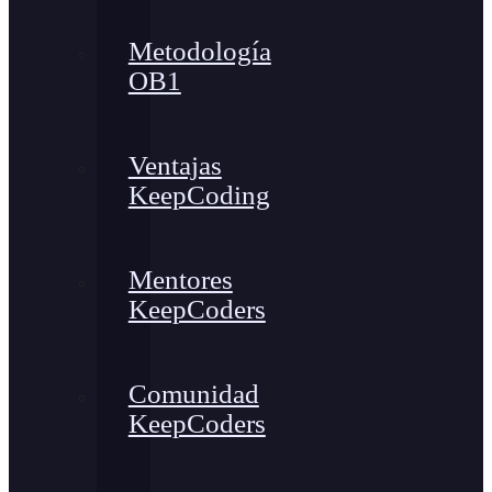
Metodología
OB1
Ventajas
KeepCoding
Mentores
KeepCoders
Comunidad
KeepCoders