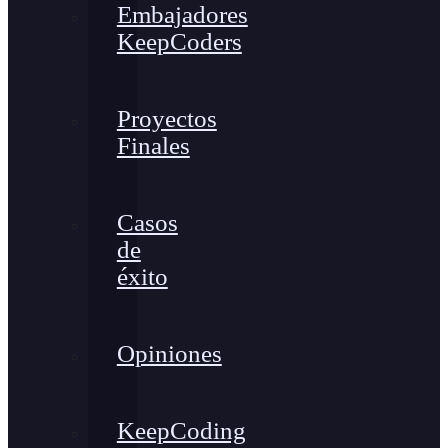
Embajadores
KeepCoders
Proyectos
Finales
Casos
de
éxito
Opiniones
KeepCoding