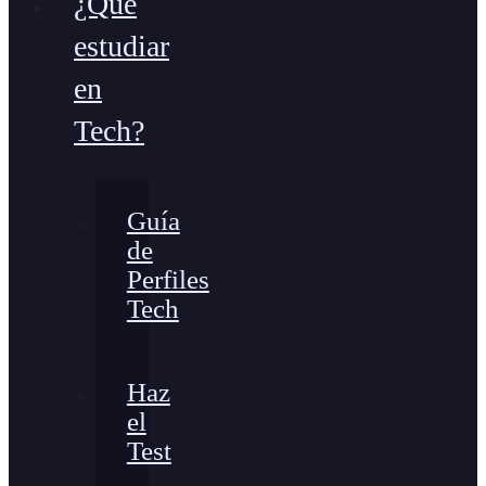
¿Qué
estudiar
en
Tech?
Guía
de
Perfiles
Tech
Haz
el
Test