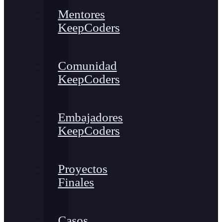
Mentores
KeepCoders
Comunidad
KeepCoders
Embajadores
KeepCoders
Proyectos
Finales
Casos