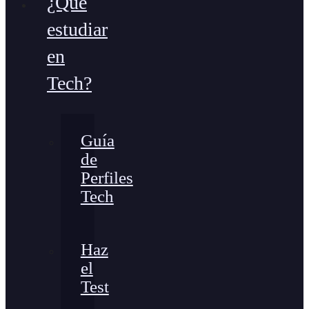
¿Qué
estudiar
en
Tech?
Guía
de
Perfiles
Tech
Haz
el
Test