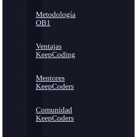
Metodología
OB1
Ventajas
KeepCoding
Mentores
KeepCoders
Comunidad
KeepCoders