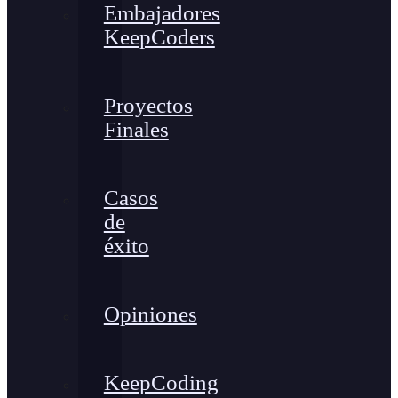
Embajadores
KeepCoders
Proyectos
Finales
Casos
de
éxito
Opiniones
KeepCoding