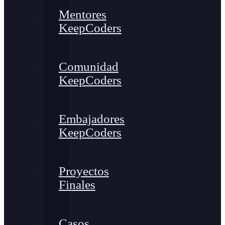
Mentores
KeepCoders
Comunidad
KeepCoders
Embajadores
KeepCoders
Proyectos
Finales
Casos