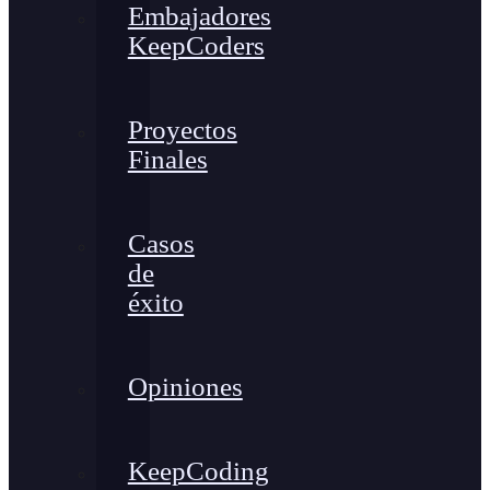
Embajadores
KeepCoders
Proyectos
Finales
Casos
de
éxito
Opiniones
KeepCoding