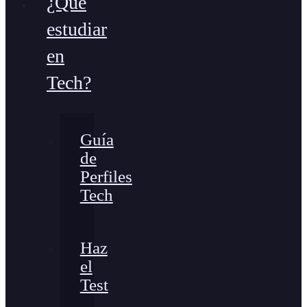
¿Qué
estudiar
en
Tech?
Guía
de
Perfiles
Tech
Haz
el
Test