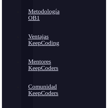
Metodología
OB1
Ventajas
KeepCoding
Mentores
KeepCoders
Comunidad
KeepCoders