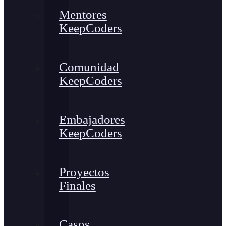
Mentores
KeepCoders
Comunidad
KeepCoders
Embajadores
KeepCoders
Proyectos
Finales
Casos