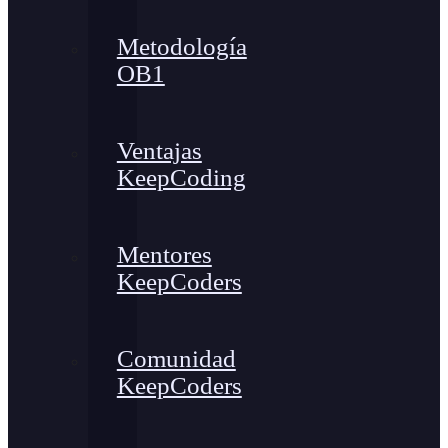
Metodología
OB1
Ventajas
KeepCoding
Mentores
KeepCoders
Comunidad
KeepCoders