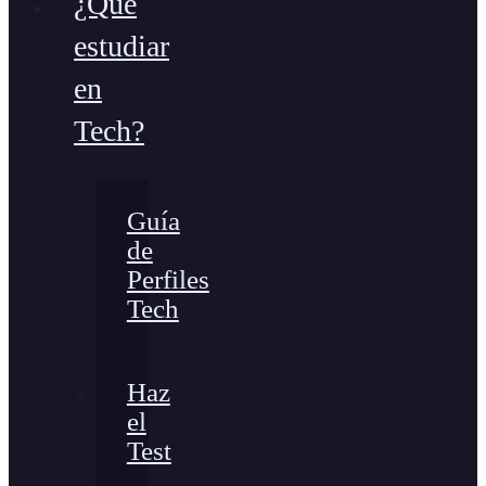
¿Qué
estudiar
en
Tech?
Guía
de
Perfiles
Tech
Haz
el
Test