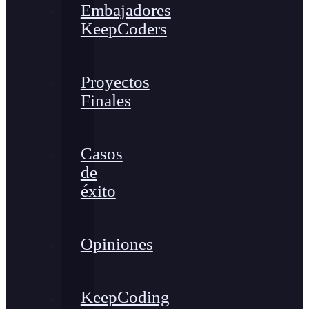
Embajadores
KeepCoders
Proyectos
Finales
Casos
de
éxito
Opiniones
KeepCoding