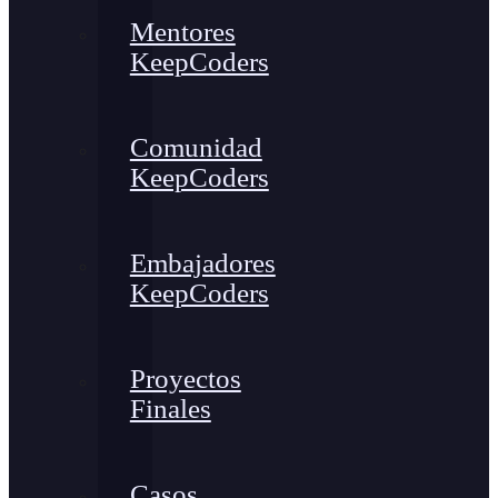
Mentores
KeepCoders
Comunidad
KeepCoders
Embajadores
KeepCoders
Proyectos
Finales
Casos