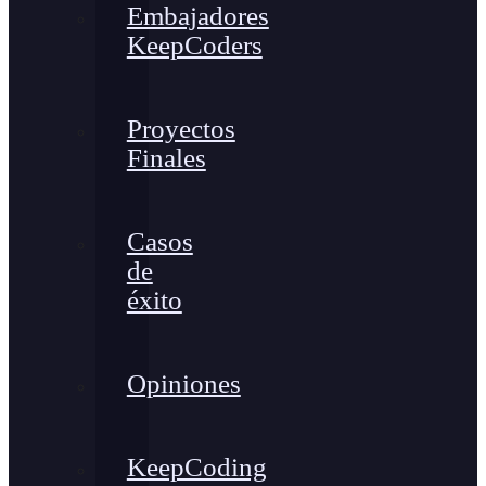
Embajadores
KeepCoders
Proyectos
Finales
Casos
de
éxito
Opiniones
KeepCoding