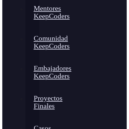
Mentores
KeepCoders
Comunidad
KeepCoders
Embajadores
KeepCoders
Proyectos
Finales
Casos