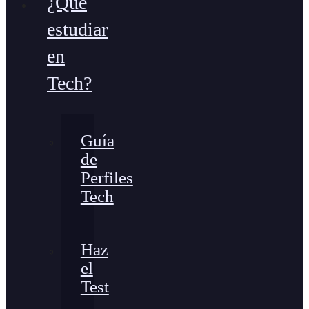
¿Qué
estudiar
en
Tech?
Guía
de
Perfiles
Tech
Haz
el
Test