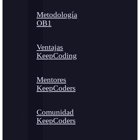
Metodología
OB1
Ventajas
KeepCoding
Mentores
KeepCoders
Comunidad
KeepCoders