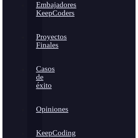
Embajadores
KeepCoders
Proyectos
Finales
Casos
de
éxito
Opiniones
KeepCoding