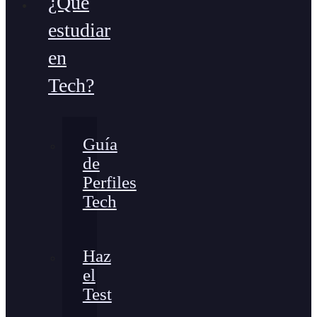
¿Qué
estudiar
en
Tech?
Guía
de
Perfiles
Tech
Haz
el
Test