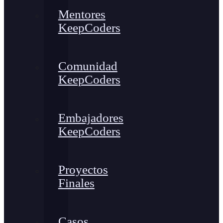
Mentores
KeepCoders
Comunidad
KeepCoders
Embajadores
KeepCoders
Proyectos
Finales
Casos