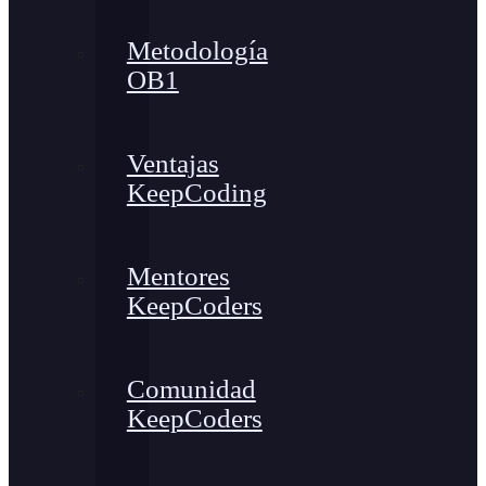
Metodología
OB1
Ventajas
KeepCoding
Mentores
KeepCoders
Comunidad
KeepCoders