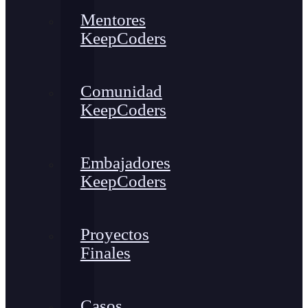
Mentores
KeepCoders
Comunidad
KeepCoders
Embajadores
KeepCoders
Proyectos
Finales
Casos