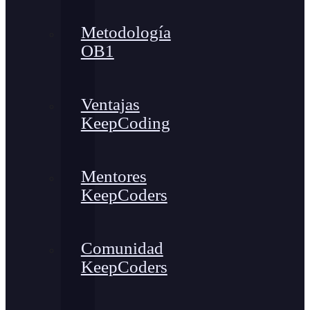
Metodología
OB1
Ventajas
KeepCoding
Mentores
KeepCoders
Comunidad
KeepCoders