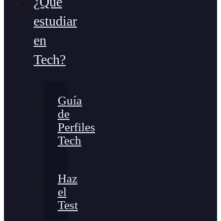
¿Qué
estudiar
en
Tech?
Guía
de
Perfiles
Tech
Haz
el
Test