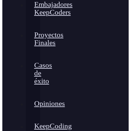
Embajadores
KeepCoders
Proyectos
Finales
Casos
de
éxito
Opiniones
KeepCoding