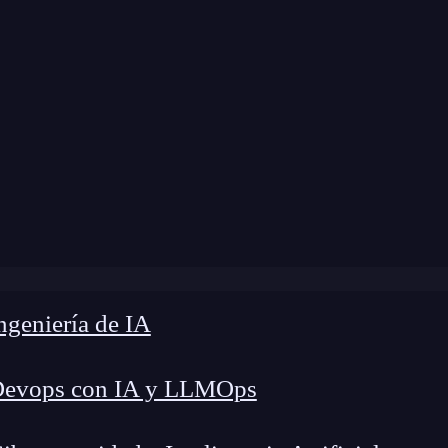
ome
»
Blog
»
¿Qué es el Protocolo OAuth?
geniería de IA
Devops con IA y LLMOps