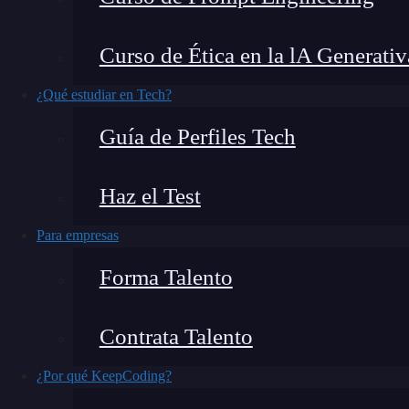
vez en cada sitio web con nuestros datos. Grac
registrarnos continuamente en cada servicio qu
Curso de Ética en la lA Generativ
iniciar sesión en diferentes webs.
En este post
Protocolo OAuth.
¿Qué estudiar en Tech?
Guía de Perfiles Tech
¿Qué encontrarás en este post?
Haz el Test
Para empresas
¿Qué es el Protocolo OAuth?
¿Cómo funciona Oauth?
Forma Talento
¿Por dónde seguir?
Contrata Talento
¿Qué es el Protocolo OAuth?
¿Por qué KeepCoding?
OAuth es la abreviatura de “open authorizatio