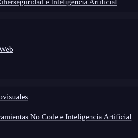
erseguridad e Inteligencia Artificial
 Web
lógico a nuevos profesionales, combinando conocimiento práctico,
os de transformación profesional.
ovisuales
mientas No Code e Inteligencia Artificial
as, etcétera, nos piden que nos registremos una y otra