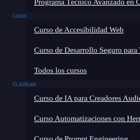
Programa Técnico Avanzado en Cib
Cursos
Curso de Accesibilidad Web
Curso de Desarrollo Seguro para
Lucia Gómez Salgado
Todos los cursos
Contribuyo a acercar la realidad del sector tecno
IA Aplicada
visión de mercado y experiencia directa en proces
Curso de IA para Creadores Audi
Curso Automatizaciones con Herra
En gran parte de las páginas webs, blogs, tiend
Curso de Prompt Engineering