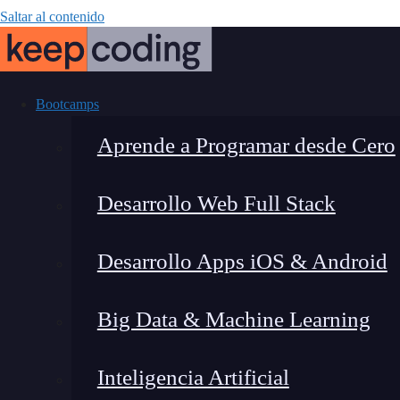
Saltar al contenido
Bootcamps
Aprende a Programar desde Cero
Desarrollo Web Full Stack
¿Qué es 
Desarrollo Apps iOS & Android
Big Data & Machine Learning
Inteligencia Artificial
Lucia Gómez Salgado
|
Última 