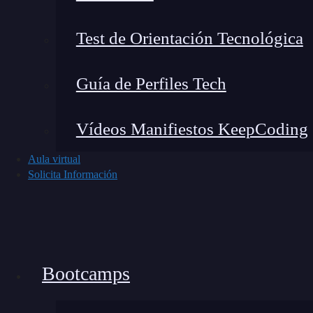
introducirlos en una nueva visita a la web.
Test de Orientación Tecnológica
¿Por dónde seguir?
Guía de Perfiles Tech
Si te ha quedado claro el Protocolo OAuth y qui
con nuestro
Bootcamp Full Stack en Desarroll
Vídeos Manifiestos KeepCoding
Backend y Frontend para conseguir el trabajo 
Aula virtual
Solicita Información
Bootcamps